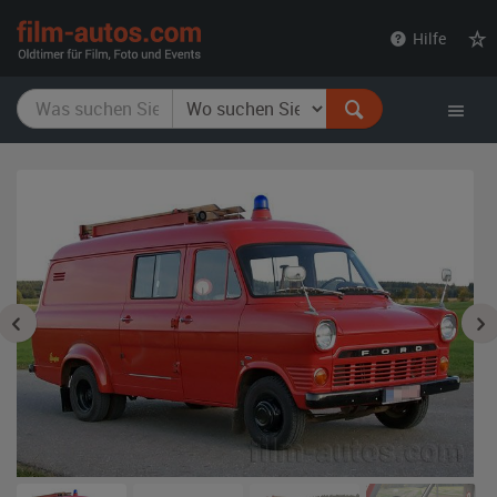
film-
Hilfe
autos.com