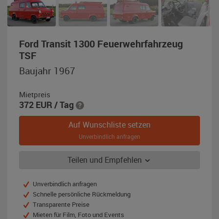
Ford Transit 1300 Feuerwehrfahrzeug
,
TSF
Baujahr
Baujahr 1967
1967,
rot
Mietpreis
372
EUR
/ Tag
Auf Wunschliste setzen
Unverbindlich anfragen
Teilen und Empfehlen
Unverbindlich anfragen
Schnelle persönliche Rückmeldung
Transparente Preise
Mieten für Film, Foto und Events