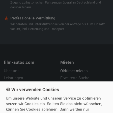
Zugang zu historischen Fahrzeugen überall in Deutschland und
darüber hinaus.
Professionelle Vermittlung
Wir beraten und unterstützen Sie von der Anfrage bis zum Einsatz
vor Ort, inkl. Betreuung und Transport.
film-autos.com
Mieten
Über uns
Oldtimer mieten
Leistungen
Erweiterte Suche
Referenzen
Fragen für Mieter
🍪 Wir verwenden Cookies
Kundenmeinungen
Service
Um unsere Website und unseren Service zu optimieren
setzen wir Cookies ein. Sollten Sie das nicht wünschen,
Vermieten
Hilfe
können Sie Cookies ablehnen. Dann werden nur