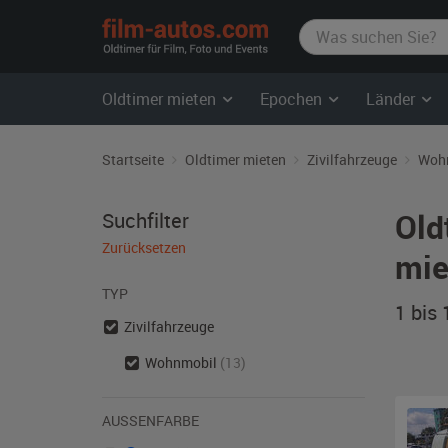
film-
autos.com
Oldtimer mieten
Epochen
Länder
Startseite
Oldtimer mieten
Zivilfahrzeuge
Woh
Old
Suchfilter
Zurücksetzen
mie
TYP
1 bis
Zivilfahrzeuge
Wohnmobil
(13)
AUSSENFARBE