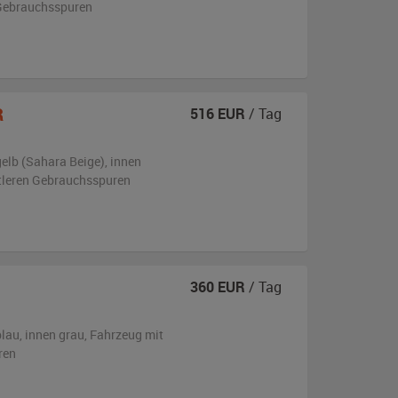
n Gebrauchsspuren
R
516
EUR
/ Tag
gelb (Sahara Beige)
,
innen
ttleren Gebrauchsspuren
360
EUR
/ Tag
blau
,
innen grau
, Fahrzeug
mit
ren