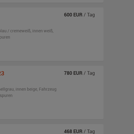
600
EUR
/ Tag
blau / cremeweiß
,
innen weiß
,
puren
23
780
EUR
/ Tag
ellgrau
,
innen beige
, Fahrzeug
sspuren
468
EUR
/ Tag