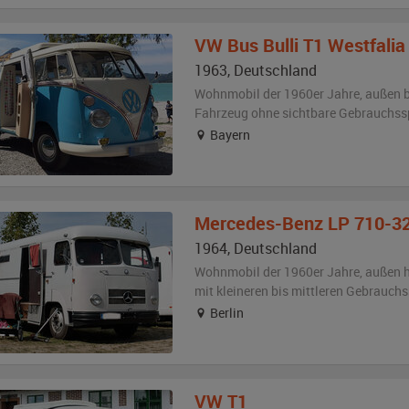
VW
Bus Bulli T1 Westfalia
1963
,
Deutschland
Wohnmobil der 1960er Jahre,
außen
Fahrzeug
ohne sichtbare Gebrauchss
Bayern
Mercedes-Benz
LP 710-3
1964
,
Deutschland
Wohnmobil der 1960er Jahre,
außen
h
mit kleineren bis mittleren Gebrauch
Berlin
VW
T1