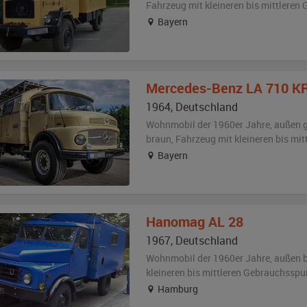
Fahrzeug
mit kleineren bis mittlere
Bayern
Mercedes-Benz
LA 710 K
1964
,
Deutschland
Wohnmobil der 1960er Jahre,
außen
braun
, Fahrzeug
mit kleineren bis mi
Bayern
Hanomag
AL 28
1967
,
Deutschland
Wohnmobil der 1960er Jahre,
außen
kleineren bis mittleren Gebrauchsspu
Hamburg