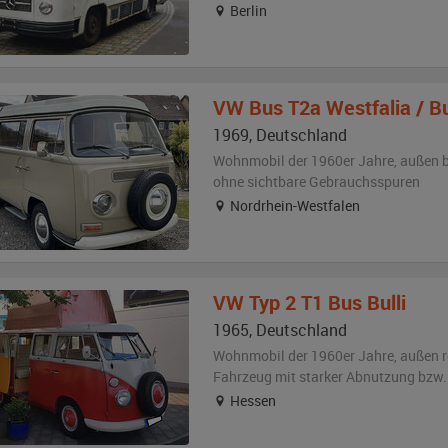
Berlin
VW
Bus T2a Westfalia / Bu
1969
,
Deutschland
Wohnmobil der 1960er Jahre,
außen
ohne sichtbare Gebrauchsspuren
Nordrhein-Westfalen
VW
Typ 2 T1 Bus Bulli
1965
,
Deutschland
Wohnmobil der 1960er Jahre,
außen
r
Fahrzeug
mit starker Abnutzung bzw.
Hessen