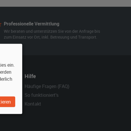
Professionelle Vermittlung
Wir beraten und unterstützen Sie von der Anfrage bis
zum Einsatz vor Ort, inkl. Betreuung und Transport.
es ein.
werden
Hilfe
erlich
Häufige Fragen (FAQ)
So funktioniert's
ieren
Kontakt