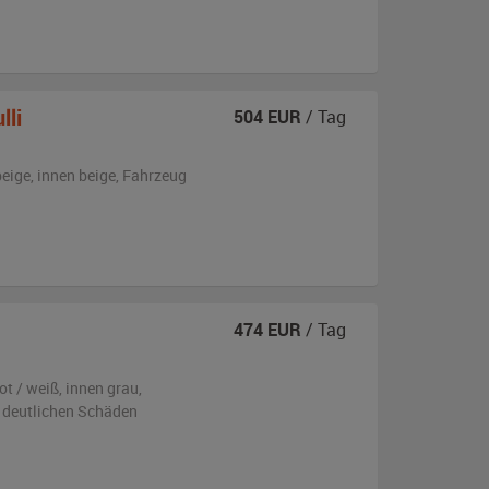
lli
504
EUR
/ Tag
beige
,
innen beige
, Fahrzeug
474
EUR
/ Tag
ot / weiß
,
innen grau
,
 deutlichen Schäden