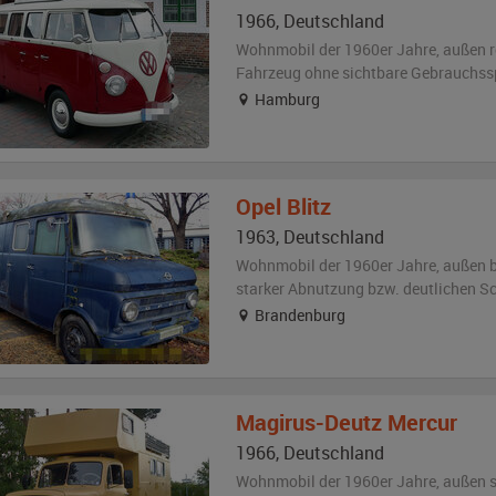
1966
,
Deutschland
Wohnmobil der 1960er Jahre,
außen
r
Fahrzeug
ohne sichtbare Gebrauchss
Hamburg
Opel
Blitz
1963
,
Deutschland
Wohnmobil der 1960er Jahre,
außen
starker Abnutzung bzw. deutlichen S
Brandenburg
Magirus-Deutz
Mercur
1966
,
Deutschland
Wohnmobil der 1960er Jahre,
außen