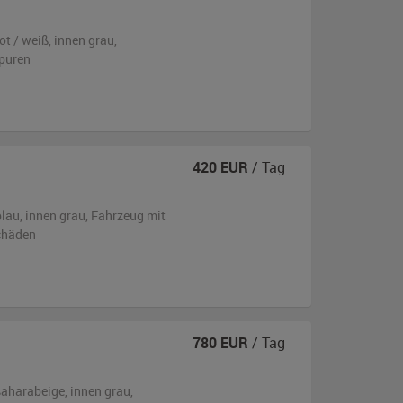
ot / weiß
,
innen grau
,
puren
420
EUR
/ Tag
blau
,
innen grau
, Fahrzeug
mit
chäden
780
EUR
/ Tag
saharabeige
,
innen grau
,