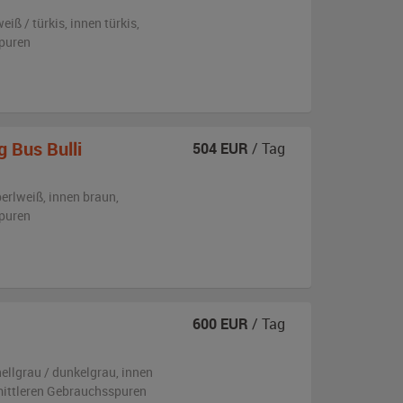
eiß / türkis
,
innen türkis
,
puren
 Bus Bulli
504
EUR
/ Tag
perlweiß
,
innen braun
,
puren
600
EUR
/ Tag
ellgrau / dunkelgrau
,
innen
 mittleren Gebrauchsspuren