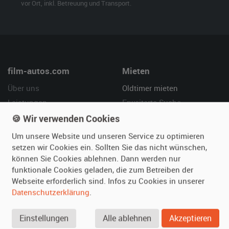
vor Ort, inkl. Betreuung und Transport.
film-autos.com
Mieten
Über uns
Oldtimer mieten
Leistungen
Erweiterte Suche
Referenzen
Fragen für Mieter
🍪 Wir verwenden Cookies
Kundenmeinungen
Service
Um unsere Website und unseren Service zu optimieren
setzen wir Cookies ein. Sollten Sie das nicht wünschen,
Vermieten
Hilfe
können Sie Cookies ablehnen. Dann werden nur
funktionale Cookies geladen, die zum Betreiben der
Oldtimer anmelden
Häufige Fragen (FAQ)
Webseite erforderlich sind. Infos zu Cookies in unserer
Fotos senden
So funktioniert's
Datenschutzerklärung
.
Fragen für Vermieter
Kontakt
Inserat verwalten
Einstellungen
Alle ablehnen
Akzeptieren