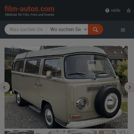
film-
Hilfe
autos.com