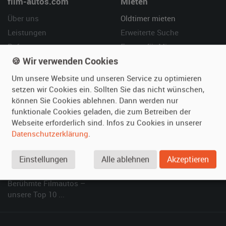
film-autos.com
Mieten
Über uns
Oldtimer mieten
Leistungen
Erweiterte Suche
Referenzen
Fragen für Mieter
🍪 Wir verwenden Cookies
Kundenmeinungen
Service
Um unsere Website und unseren Service zu optimieren
Vermieten
Hilfe
setzen wir Cookies ein. Sollten Sie das nicht wünschen,
können Sie Cookies ablehnen. Dann werden nur
Oldtimer anmelden
Häufige Fragen (FAQ)
funktionale Cookies geladen, die zum Betreiben der
Fotos senden
So funktioniert's
Webseite erforderlich sind. Infos zu Cookies in unserer
Fragen für Vermieter
Kontakt
Datenschutzerklärung
.
Inserat verwalten
Einstellungen
Alle ablehnen
Akzeptieren
SPECIAL
Berühmte Filmautos –
unsere Top 10 ...