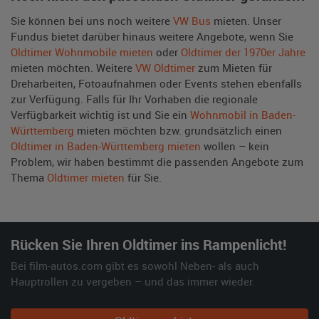
Sie können bei uns noch weitere
VW Bus
mieten. Unser
Fundus bietet darüber hinaus weitere Angebote, wenn Sie
Oldtimer Wohnmobile mieten
oder
Oldtimer der 1970er Jahre
mieten möchten. Weitere
VW Oldtimer
zum Mieten für
Dreharbeiten, Fotoaufnahmen oder Events stehen ebenfalls
zur Verfügung. Falls für Ihr Vorhaben die regionale
Verfügbarkeit wichtig ist und Sie ein
Wohnmobil in Baden-
Württemberg
mieten möchten bzw. grundsätzlich einen
Oldtimer in Baden-Württemberg mieten
wollen – kein
Problem, wir haben bestimmt die passenden Angebote zum
Thema
Oldtimer mieten
für Sie.
Rücken Sie Ihren Oldtimer ins Rampenlicht!
Bei film-autos.com gibt es sowohl Neben- als auch
Hauptrollen zu vergeben – und das immer wieder.