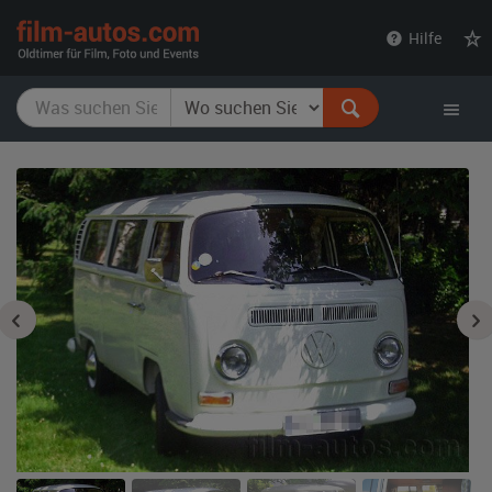
film-
Hilfe
autos.com