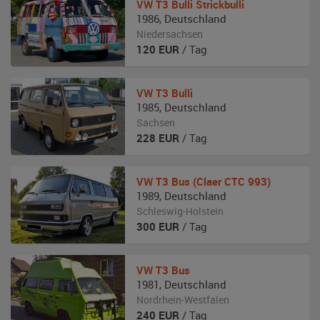
VW
T3 Bulli Strickbulli
1986
,
Deutschland
Niedersachsen
120
EUR
/ Tag
VW
T3 Bulli
1985
,
Deutschland
Sachsen
228
EUR
/ Tag
VW
T3 Bus (Claer CTC 993)
1989
,
Deutschland
Schleswig-Holstein
300
EUR
/ Tag
VW
T3 Bus
1981
,
Deutschland
Nordrhein-Westfalen
240
EUR
/ Tag