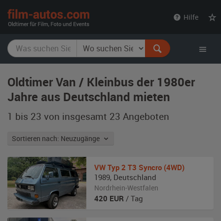
film-
Hilfe
autos.com
Oldtimer Van / Kleinbus der 1980er
Jahre aus Deutschland mieten
1 bis 23 von insgesamt 23
Angeboten
Sortieren nach: Neuzugänge
VW
Typ 2 T3 Syncro (4WD)
1989
,
Deutschland
Nordrhein-Westfalen
420
EUR
/ Tag