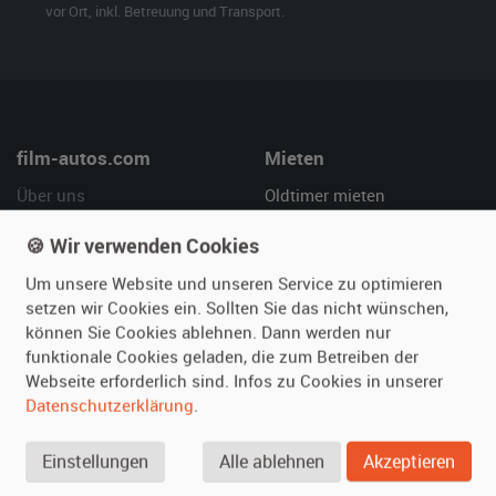
vor Ort, inkl. Betreuung und Transport.
film-autos.com
Mieten
Über uns
Oldtimer mieten
Leistungen
Erweiterte Suche
🍪 Wir verwenden Cookies
Referenzen
Fragen für Mieter
Um unsere Website und unseren Service zu optimieren
Kundenmeinungen
Service
setzen wir Cookies ein. Sollten Sie das nicht wünschen,
können Sie Cookies ablehnen. Dann werden nur
Vermieten
Hilfe
funktionale Cookies geladen, die zum Betreiben der
Webseite erforderlich sind. Infos zu Cookies in unserer
Oldtimer anmelden
Häufige Fragen (FAQ)
Datenschutzerklärung
.
Fotos senden
So funktioniert's
Fragen für Vermieter
Kontakt
Einstellungen
Alle ablehnen
Akzeptieren
Inserat verwalten