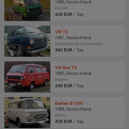
1986
,
Deutschland
Hessen
420
EUR
/ Tag
VW
T3
1987
,
Deutschland
Mecklenburg-Vorpommern
360
EUR
/ Tag
VW
Bus T3
1985
,
Deutschland
Bayern
240
EUR
/ Tag
Barkas
B1000
1988
,
Deutschland
Berlin
428
EUR
/ Tag