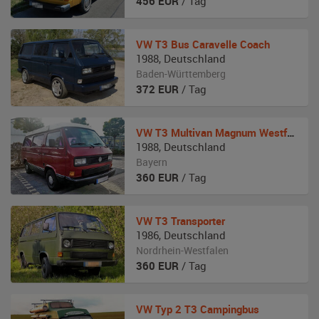
456
EUR
/ Tag
VW
T3 Bus Caravelle Coach
1988
,
Deutschland
Baden-Württemberg
372
EUR
/ Tag
VW
T3 Multivan Magnum Westfalia
1988
,
Deutschland
Bayern
360
EUR
/ Tag
VW
T3 Transporter
1986
,
Deutschland
Nordrhein-Westfalen
360
EUR
/ Tag
VW
Typ 2 T3 Campingbus