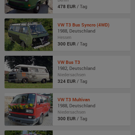
478
EUR
/ Tag
VW
T3 Bus Syncro (4WD)
1988
,
Deutschland
Hessen
300
EUR
/ Tag
VW
Bus T3
1982
,
Deutschland
Niedersachsen
324
EUR
/ Tag
VW
T3 Multivan
1988
,
Deutschland
Niedersachsen
300
EUR
/ Tag