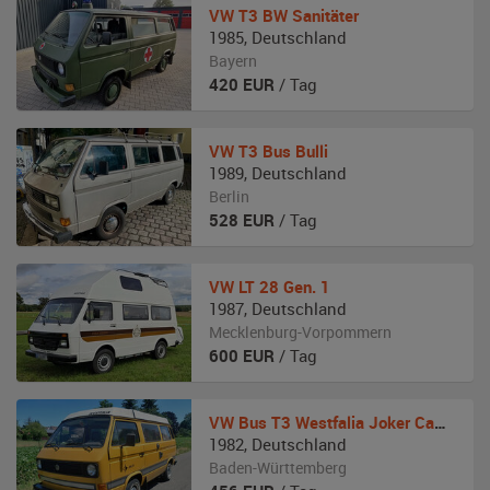
VW
T3 BW Sanitäter
1985
,
Deutschland
Bayern
420
EUR
/ Tag
VW
T3 Bus Bulli
1989
,
Deutschland
Berlin
528
EUR
/ Tag
VW
LT 28 Gen. 1
1987
,
Deutschland
Mecklenburg-Vorpommern
600
EUR
/ Tag
VW
Bus T3 Westfalia Joker Camper
1982
,
Deutschland
Baden-Württemberg