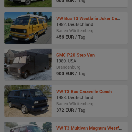
600
EUR
/ Tag
VW
Bus T3 Westfalia Joker Camper
1982
,
Deutschland
Baden-Württemberg
456
EUR
/ Tag
GMC
P20 Step Van
1980
,
USA
Brandenburg
900
EUR
/ Tag
VW
T3 Bus Caravelle Coach
1988
,
Deutschland
Baden-Württemberg
372
EUR
/ Tag
VW
T3 Multivan Magnum Westfalia