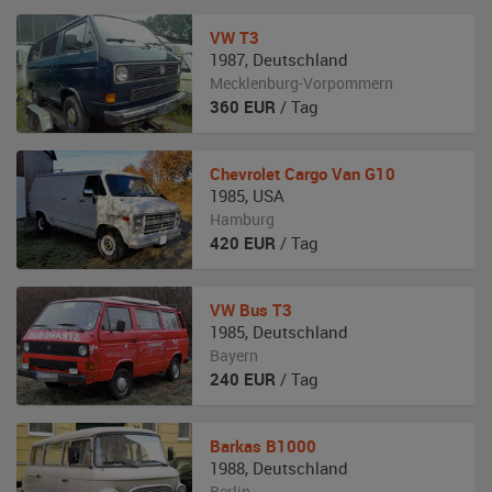
VW
T3
1987
,
Deutschland
Mecklenburg-Vorpommern
360
EUR
/ Tag
Chevrolet
Cargo Van G10
1985
,
USA
Hamburg
420
EUR
/ Tag
VW
Bus T3
1985
,
Deutschland
Bayern
240
EUR
/ Tag
Barkas
B1000
1988
,
Deutschland
Berlin