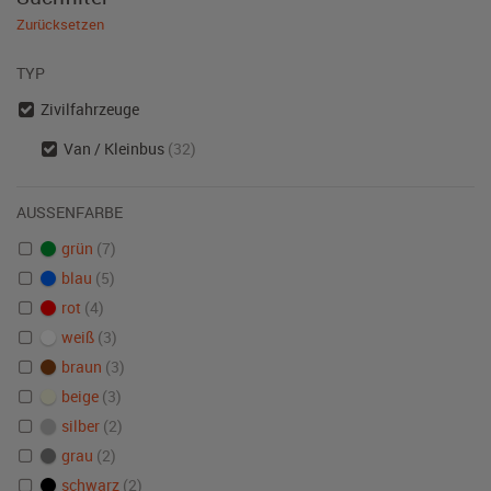
Zurücksetzen
TYP
Zivilfahrzeuge
Van / Kleinbus
(32)
AUSSENFARBE
grün
(7)
blau
(5)
rot
(4)
weiß
(3)
braun
(3)
beige
(3)
silber
(2)
grau
(2)
schwarz
(2)