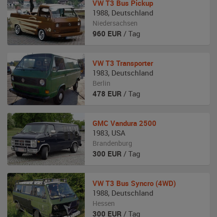
VW
T3 Bus Pickup
1988
,
Deutschland
Niedersachsen
960
EUR
/ Tag
VW
T3 Transporter
1983
,
Deutschland
Berlin
478
EUR
/ Tag
GMC
Vandura 2500
1983
,
USA
Brandenburg
300
EUR
/ Tag
VW
T3 Bus Syncro (4WD)
1988
,
Deutschland
Hessen
300
EUR
/ Tag