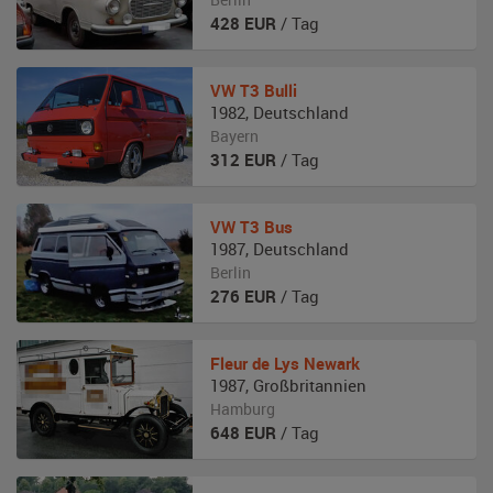
428
EUR
/ Tag
VW
T3 Bulli
1982
,
Deutschland
Bayern
312
EUR
/ Tag
VW
T3 Bus
1987
,
Deutschland
Berlin
276
EUR
/ Tag
Fleur de Lys
Newark
1987
,
Großbritannien
Hamburg
648
EUR
/ Tag