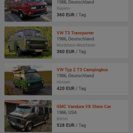
1988
,
Deutschland
Bayern
360
EUR
/ Tag
VW
T3 Transporter
1986
,
Deutschland
Nordrhein-Westfalen
360
EUR
/ Tag
VW
Typ 2 T3 Campingbus
1986
,
Deutschland
Hessen
420
EUR
/ Tag
GMC
Vandura V8 Show Car
1986
,
USA
Berlin
528
EUR
/ Tag