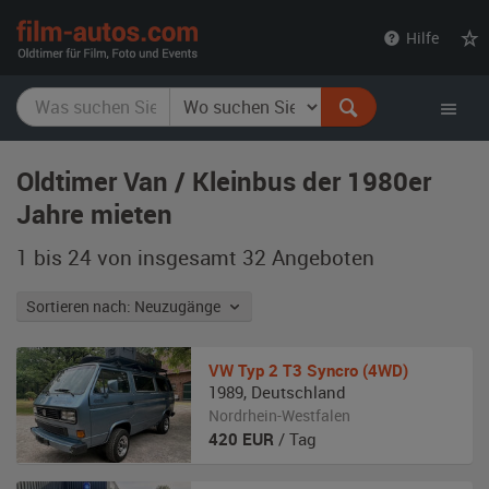
film-
Hilfe
autos.com
Oldtimer Van / Kleinbus der 1980er
Jahre mieten
1 bis 24 von insgesamt 32
Angeboten
Sortieren nach: Neuzugänge
VW
Typ 2 T3 Syncro (4WD)
1989
,
Deutschland
Nordrhein-Westfalen
420
EUR
/ Tag