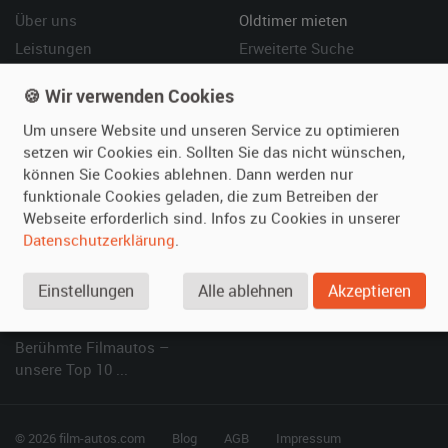
Über uns
Oldtimer mieten
Leistungen
Erweiterte Suche
Referenzen
Fragen für Mieter
🍪 Wir verwenden Cookies
Kundenmeinungen
Service
Um unsere Website und unseren Service zu optimieren
setzen wir Cookies ein. Sollten Sie das nicht wünschen,
Vermieten
Hilfe
können Sie Cookies ablehnen. Dann werden nur
Oldtimer anmelden
Häufige Fragen (FAQ)
funktionale Cookies geladen, die zum Betreiben der
Fotos senden
So funktioniert's
Webseite erforderlich sind. Infos zu Cookies in unserer
Datenschutzerklärung
.
Fragen für Vermieter
Kontakt
Inserat verwalten
Einstellungen
Alle ablehnen
Akzeptieren
SPECIAL
Berühmte Filmautos –
unsere Top 10 ...
© 2026 film-autos.com
Blog
AGB
Impressum