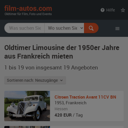
film-
Hilfe
autos.com
Oldtimer Limousine der 1950er Jahre
aus Frankreich mieten
1 bis 19 von insgesamt 19
Angeboten
Sortieren nach: Neuzugänge
Citroen
Traction Avant 11CV BN
1953
,
Frankreich
Hessen
420
EUR
/ Tag