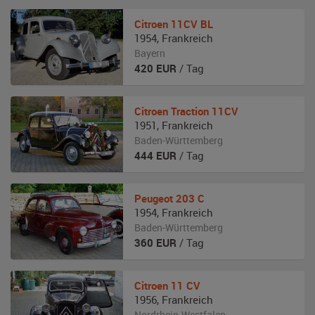
Citroen
11CV BL
1954
,
Frankreich
Bayern
420
EUR
/ Tag
Citroen
Traction 11CV
1951
,
Frankreich
Baden-Württemberg
444
EUR
/ Tag
Peugeot
203 C
1954
,
Frankreich
Baden-Württemberg
360
EUR
/ Tag
Citroen
11 CV
1956
,
Frankreich
Nordrhein-Westfalen