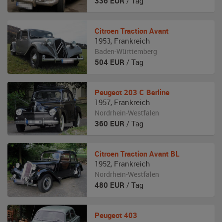
336
EUR
/ Tag
Citroen
Traction Avant
1953
,
Frankreich
Baden-Württemberg
504
EUR
/ Tag
Peugeot
203 C Berline
1957
,
Frankreich
Nordrhein-Westfalen
360
EUR
/ Tag
Citroen
Traction Avant BL
1952
,
Frankreich
Nordrhein-Westfalen
480
EUR
/ Tag
Peugeot
403