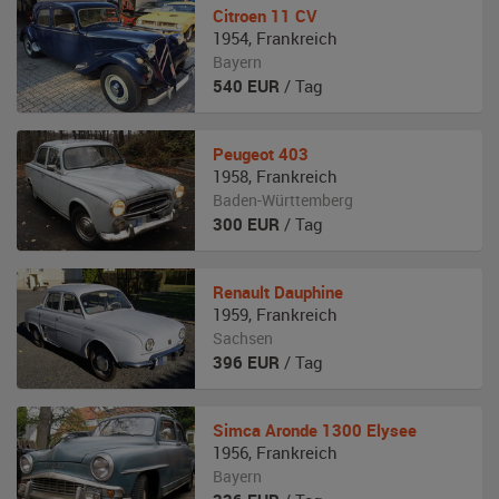
Citroen
11 CV
1954
,
Frankreich
Bayern
540
EUR
/ Tag
Peugeot
403
1958
,
Frankreich
Baden-Württemberg
300
EUR
/ Tag
Renault
Dauphine
1959
,
Frankreich
Sachsen
396
EUR
/ Tag
Simca
Aronde 1300 Elysee
1956
,
Frankreich
Bayern