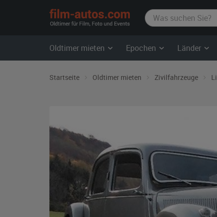
film-
autos.com
Oldtimer mieten
Epochen
Länder
Startseite
Oldtimer mieten
Zivilfahrzeuge
L