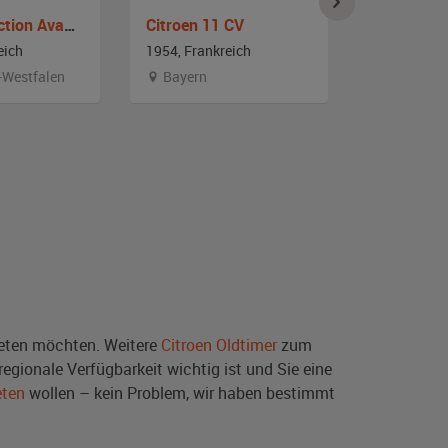
Citroen Traction Avant BL
Citroen 11 CV
Citroen 11
eich
1954, Frankreich
1955, Frank
-Westfalen
Bayern
Thüringe
ten möchten. Weitere
Citroen Oldtimer
zum
egionale Verfügbarkeit wichtig ist und Sie eine
eten
wollen – kein Problem, wir haben bestimmt