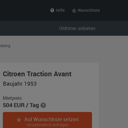
Hilfe
Wunschliste
Oldtimer anbieten
mberg
,
Citroen Traction Avant
Baujahr
Baujahr 1953
1953,
dunkles
Mietpreis
504
EUR
/ Tag
silbergrau
Auf Wunschliste setzen
Unverbindlich anfragen