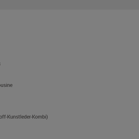
3
usine
toff-Kunstleder-Kombi)