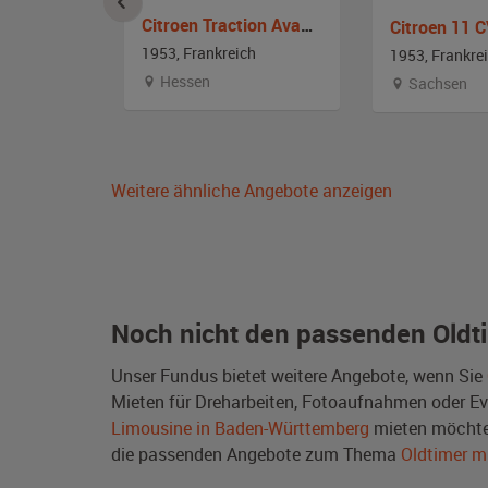
Citroen Traction Avant 11CV BN
Citroen 11 
1953, Frankreich
ch
1953, Frankre
Hessen
en
Sachsen
Weitere ähnliche Angebote anzeigen
Noch nicht den passenden Oldt
Unser Fundus bietet weitere Angebote, wenn Sie
Mieten für Dreharbeiten, Fotoaufnahmen oder Even
Limousine in Baden-Württemberg
mieten möchte
die passenden Angebote zum Thema
Oldtimer m