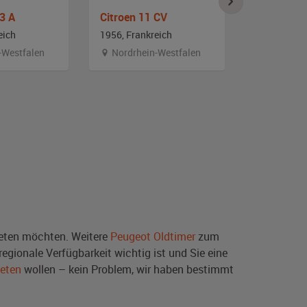
3 A
Citroen 11 CV
eich
1956, Frankreich
1963, Frank
-Westfalen
Nordrhein-Westfalen
Sachsen-
ten möchten. Weitere
Peugeot Oldtimer
zum
egionale Verfügbarkeit wichtig ist und Sie eine
ieten
wollen – kein Problem, wir haben bestimmt