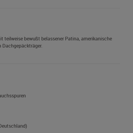
it teilweise bewußt belassener Patina, amerikanische
m Dachgepäckträger.
rauchsspuren
(Deutschland)