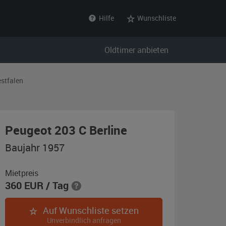
Hilfe
Wunschliste
Oldtimer anbieten
stfalen
,
Peugeot 203 C Berline
Baujahr
Baujahr 1957
1957,
schwarz
Mietpreis
360
EUR
/ Tag
Auf Wunschliste setzen
Unverbindlich anfragen