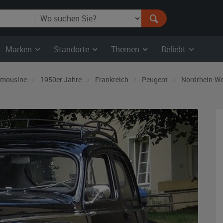
Marken
Standorte
Themen
Beliebt
imousine
1950er Jahre
Frankreich
Peugeot
Nordrhein-We