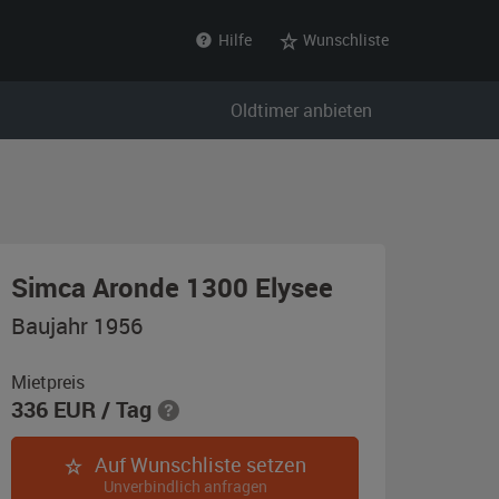
Hilfe
Wunschliste
Oldtimer anbieten
,
Simca Aronde 1300 Elysee
Baujahr
Baujahr 1956
1956,
schieferblau
Mietpreis
336
EUR
/ Tag
(Ardoise)
Auf Wunschliste setzen
Unverbindlich anfragen