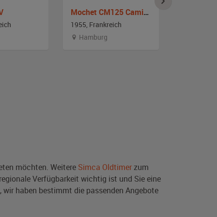
V
Mochet CM125 Camionette
Peugeot 4
eich
1955, Frankreich
1957, Frank
Hamburg
Nordrhei
ten möchten. Weitere
Simca Oldtimer
zum
egionale Verfügbarkeit wichtig ist und Sie eine
, wir haben bestimmt die passenden Angebote