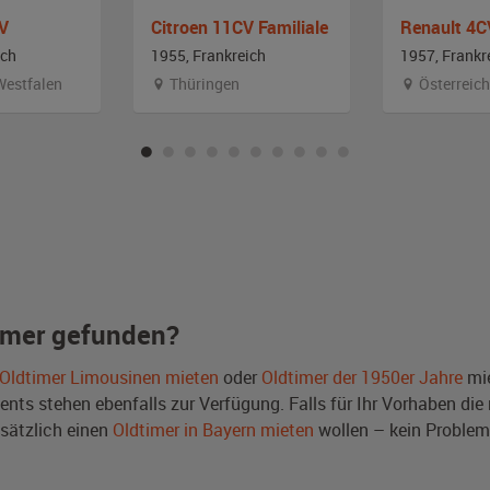
CV
Citroen 11CV Familiale
Renault 4C
ich
1955, Frankreich
1957, Frankr
Westfalen
Thüringen
Österreich
imer gefunden?
Oldtimer Limousinen mieten
oder
Oldtimer der 1950er Jahre
mie
ts stehen ebenfalls zur Verfügung. Falls für Ihr Vorhaben die r
sätzlich einen
Oldtimer in Bayern mieten
wollen – kein Problem