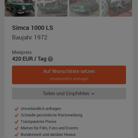
,
Simca 1000 LS
Baujahr
Baujahr 1972
1972,
grün-
Mietpreis
metallic
420
EUR
/ Tag
Auf Wunschliste setzen
Unverbindlich anfragen
Teilen und Empfehlen
Unverbindlich anfragen
Schnelle persönliche Rückmeldung
Transparente Preise
Mieten für Film, Foto und Events
Bundesweit und darüber hinaus