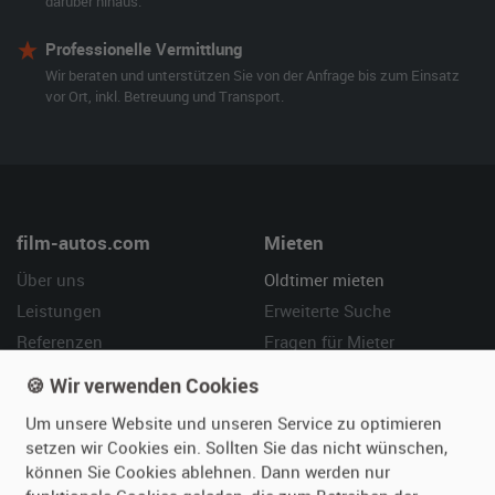
darüber hinaus.
Professionelle Vermittlung
Wir beraten und unterstützen Sie von der Anfrage bis zum Einsatz
vor Ort, inkl. Betreuung und Transport.
film-autos.com
Mieten
Über uns
Oldtimer mieten
Leistungen
Erweiterte Suche
Referenzen
Fragen für Mieter
Kundenmeinungen
Service
🍪 Wir verwenden Cookies
Um unsere Website und unseren Service zu optimieren
Vermieten
Hilfe
setzen wir Cookies ein. Sollten Sie das nicht wünschen,
Oldtimer anmelden
Häufige Fragen (FAQ)
können Sie Cookies ablehnen. Dann werden nur