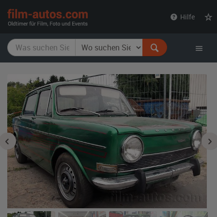
film-
Hilfe
autos.com