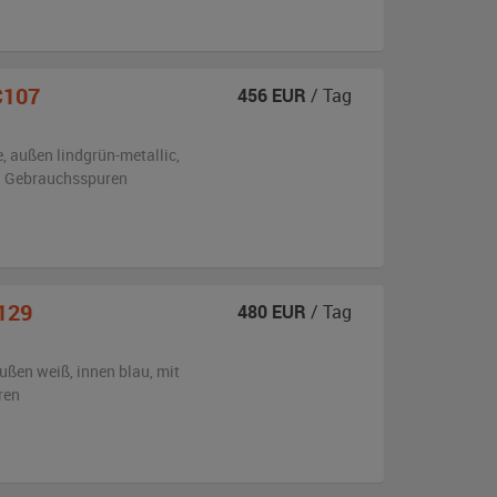
C107
456
EUR
/ Tag
e,
außen
lindgrün-metallic
,
en Gebrauchsspuren
129
480
EUR
/ Tag
ußen
weiß
,
innen blau
,
mit
ren