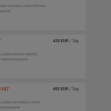
ußen
schwarz
,
innen rotbraun
,
sspuren
7
420
EUR
/ Tag
e,
außen
eisblau-metallic
,
en Gebrauchsspuren
C107
492
EUR
/ Tag
e,
außen
rot-metalic
,
innen
brauchsspuren