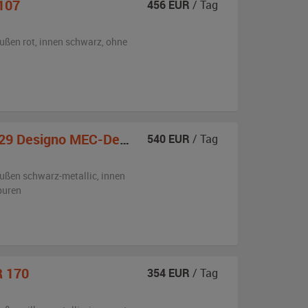
107
456
EUR
/ Tag
ußen
rot
,
innen schwarz
,
ohne
Designo MEC-Design Umbau
540
EUR
/ Tag
ußen
schwarz-metallic
,
innen
puren
R 170
354
EUR
/ Tag