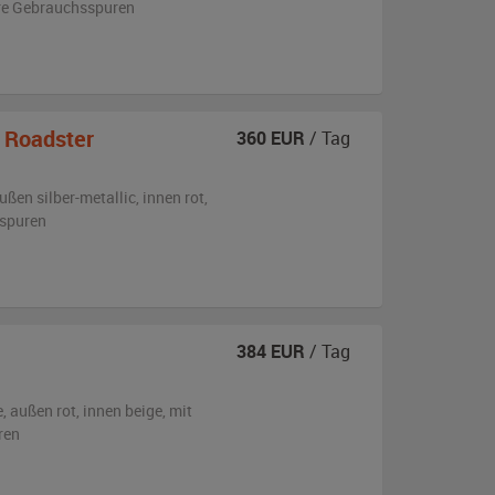
re Gebrauchsspuren
 Roadster
360
EUR
/ Tag
ußen
silber-metallic
,
innen rot
,
sspuren
384
EUR
/ Tag
e,
außen
rot
,
innen beige
,
mit
ren