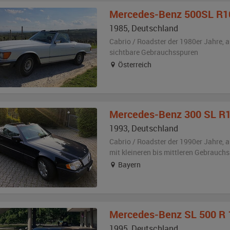
Mercedes-Benz
500SL R1
1985
,
Deutschland
Cabrio / Roadster der 1980er Jahre,
a
sichtbare Gebrauchsspuren
Österreich
Mercedes-Benz
300 SL R
1993
,
Deutschland
Cabrio / Roadster der 1990er Jahre,
a
mit kleineren bis mittleren Gebrauch
Bayern
Mercedes-Benz
SL 500 R 
1995
,
Deutschland