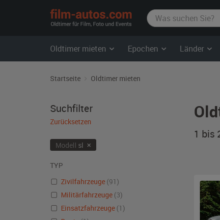
film-
autos.com
Oldtimer mieten
Epochen
Länder
Startseite
Oldtimer mieten
Old
Suchfilter
Zurücksetzen
1 bis
×
Modell
sl
TYP
Zivilfahrzeuge
(91)
Militärfahrzeuge
(3)
Einsatzfahrzeuge
(1)