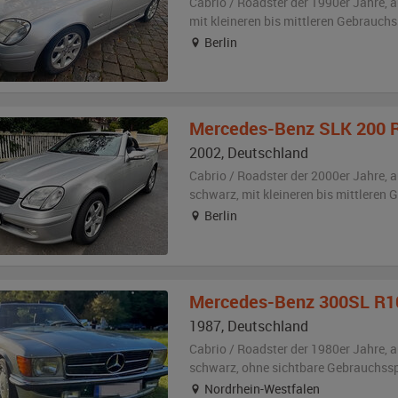
Cabrio / Roadster der 1990er Jahre,
a
mit kleineren bis mittleren Gebrauch
Berlin
Mercedes-Benz
SLK 200 
2002
,
Deutschland
Cabrio / Roadster der 2000er Jahre,
a
schwarz
,
mit kleineren bis mittleren
Berlin
Mercedes-Benz
300SL R1
1987
,
Deutschland
Cabrio / Roadster der 1980er Jahre,
a
schwarz
,
ohne sichtbare Gebrauchss
Nordrhein-Westfalen