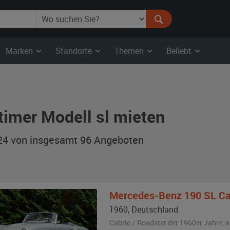
Marken
Standorte
Themen
Beliebt
timer Modell sl mieten
 24 von insgesamt 96
Angeboten
Mercedes-Benz
190 SL Cabri
1960
,
Deutschland
Cabrio / Roadster der 1960er Jahre,
a