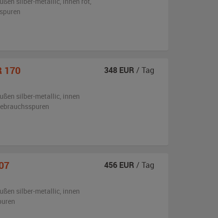
ußen
silber-metallic
,
innen rot
,
sspuren
R 170
348
EUR
/ Tag
ußen
silber-metallic
,
innen
 Gebrauchsspuren
07
456
EUR
/ Tag
ußen
silber-metallic
,
innen
puren