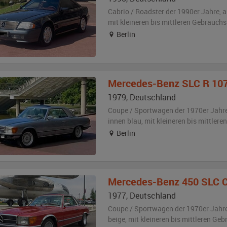
Cabrio / Roadster der 1990er Jahre,
a
mit kleineren bis mittleren Gebrauch
Berlin
Mercedes-Benz
SLC R 10
1979
,
Deutschland
Coupe / Sportwagen der 1970er Jahr
innen blau
,
mit kleineren bis mittler
Berlin
Mercedes-Benz
450 SLC 
1977
,
Deutschland
Coupe / Sportwagen der 1970er Jahr
beige
,
mit kleineren bis mittleren Ge