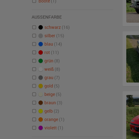
Boote
(1)
AUSSENFARBE
schwarz
(16)
silber
(15)
blau
(14)
rot
(11)
grün
(8)
weiß
(8)
grau
(7)
gold
(5)
beige
(5)
braun
(3)
gelb
(2)
orange
(1)
violett
(1)