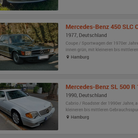
Mercedes-Benz
450 SLC 
1977
,
Deutschland
Coupe / Sportwagen der 1970er Jahr
innen grün
,
mit kleineren bis mittler
Hamburg
Mercedes-Benz
SL 500 R 
1990
,
Deutschland
Cabrio / Roadster der 1990er Jahre,
a
kleineren bis mittleren Gebrauchsspu
Hamburg