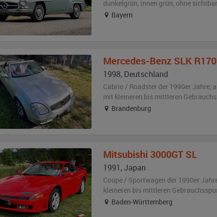
dunkelgrün
,
innen grün
,
ohne sichtba
Bayern
Mercedes-Benz
SLK R170
1998
,
Deutschland
Cabrio / Roadster der 1990er Jahre,
a
mit kleineren bis mittleren Gebrauch
Brandenburg
Mitsubishi
3000GT SL
1991
,
Japan
Coupe / Sportwagen der 1990er Jahr
kleineren bis mittleren Gebrauchsspu
Baden-Württemberg