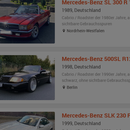
Mercedes-Benz
SL 300 R 
1989
,
Deutschland
Cabrio / Roadster der 1980er Jahre,
a
sichtbare Gebrauchsspuren
Nordrhein-Westfalen
Mercedes-Benz
500SL R129 
1998
,
Deutschland
Cabrio / Roadster der 1990er Jahre,
a
schwarz
,
ohne sichtbare Gebrauchss
Berlin
Mercedes-Benz
SLK 230 
1999
,
Deutschland