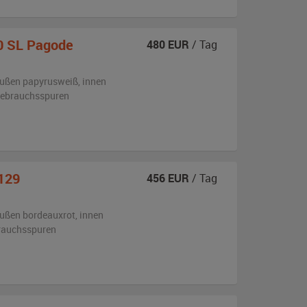
0 SL Pagode
480
EUR
/ Tag
ußen
papyrusweiß
,
innen
 Gebrauchsspuren
129
456
EUR
/ Tag
ußen
bordeauxrot
,
innen
brauchsspuren