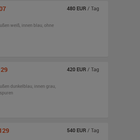
07
480
EUR
/ Tag
ußen
weiß
,
innen blau
,
ohne
129
420
EUR
/ Tag
ußen
dunkelblau
,
innen grau
,
sspuren
129
540
EUR
/ Tag