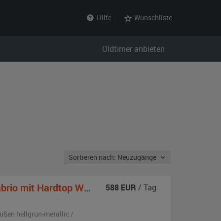
Hilfe
Wunschliste
Oldtimer anbieten
Sortieren nach: Neuzugänge
o mit Hardtop W121 B II
588
EUR
/ Tag
ußen
hellgrün-metallic /