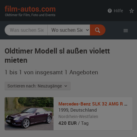
film-
Hilfe
autos.com
Oldtimer Modell sl außen violett
mieten
1 bis 1 von insgesamt 1
Angeboten
Sortieren nach: Neuzugänge
Mercedes-Benz
SLK 32 AMG R 170
1999
,
Deutschland
Nordrhein-Westfalen
420
EUR
/ Tag