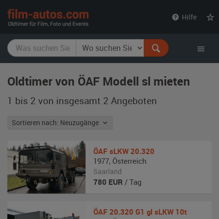
film-
Hilfe
autos.com
Oldtimer von ÖAF Modell sl mieten
1 bis 2 von insgesamt 2
Angeboten
Sortieren nach: Neuzugänge
ÖAF
sLKW 20.320
1977
,
Österreich
Saarland
780
EUR
/ Tag
ÖAF
20.320 G1 gl sLKW 10t