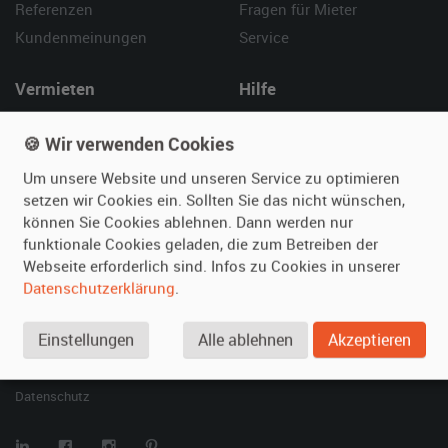
Referenzen
Fragen für Mieter
Kundenmeinungen
Service
Vermieten
Hilfe
Oldtimer anmelden
Häufige Fragen (FAQ)
🍪 Wir verwenden Cookies
Fotos senden
So funktioniert's
Um unsere Website und unseren Service zu optimieren
Fragen für Vermieter
Kontakt
setzen wir Cookies ein. Sollten Sie das nicht wünschen,
Inserat verwalten
können Sie Cookies ablehnen. Dann werden nur
funktionale Cookies geladen, die zum Betreiben der
SPECIAL
Webseite erforderlich sind. Infos zu Cookies in unserer
Berühmte Filmautos –
Datenschutzerklärung
.
unsere Top 10 ...
Einstellungen
Alle ablehnen
Akzeptieren
© 2026 film-autos.com
Blog
AGB
Impressum
Datenschutz