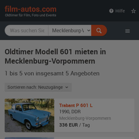
film-
Hilfe
autos.com
Oldtimer Modell 601 mieten in
Mecklenburg-Vorpommern
1 bis 5 von insgesamt 5
Angeboten
Sortieren nach: Neuzugänge
Trabant
P 601 L
1990
,
DDR
Mecklenburg-Vorpommern
336
EUR
/ Tag