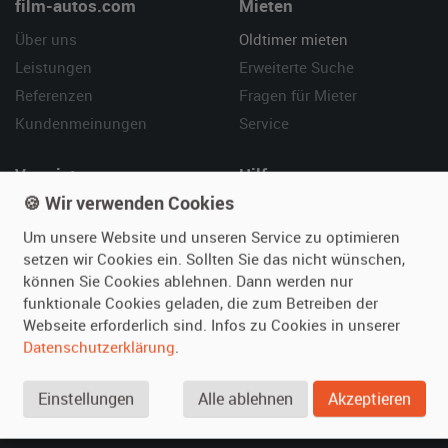
film-autos.com
Mieten
Über uns
Oldtimer mieten
Leistungen
Erweiterte Suche
Referenzen
Fragen für Mieter
Kundenmeinungen
Service
Vermieten
Hilfe
🍪 Wir verwenden Cookies
Oldtimer anmelden
Häufige Fragen (FAQ)
Fotos senden
So funktioniert's
Um unsere Website und unseren Service zu optimieren
setzen wir Cookies ein. Sollten Sie das nicht wünschen,
Fragen für Vermieter
Kontakt
können Sie Cookies ablehnen. Dann werden nur
Inserat verwalten
funktionale Cookies geladen, die zum Betreiben der
Webseite erforderlich sind. Infos zu Cookies in unserer
SPECIAL
Datenschutzerklärung
.
Berühmte Filmautos –
unsere Top 10 ...
Einstellungen
Alle ablehnen
Akzeptieren