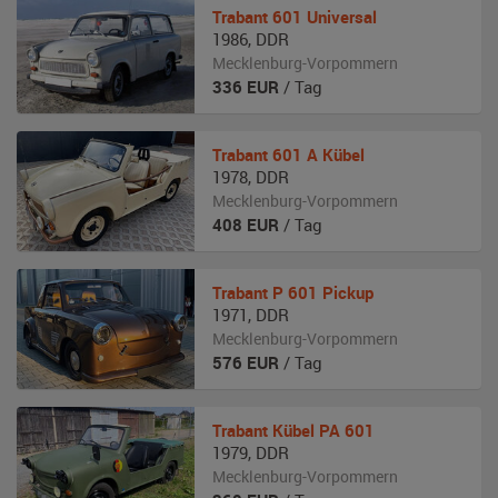
Trabant
601 Universal
1986
,
DDR
Mecklenburg-Vorpommern
336
EUR
/ Tag
Trabant
601 A Kübel
1978
,
DDR
Mecklenburg-Vorpommern
408
EUR
/ Tag
Trabant
P 601 Pickup
1971
,
DDR
Mecklenburg-Vorpommern
576
EUR
/ Tag
Trabant
Kübel PA 601
1979
,
DDR
Mecklenburg-Vorpommern