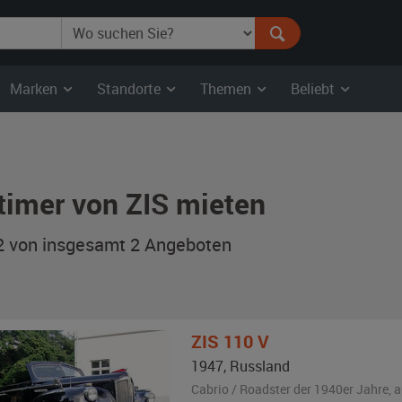
Marken
Standorte
Themen
Beliebt
timer von ZIS mieten
 2 von insgesamt 2
Angeboten
ZIS
110 V
1947
,
Russland
Cabrio / Roadster der 1940er Jahre,
a