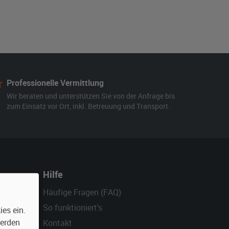
Professionelle Vermittlung
Wir beraten und unterstützen Sie von der Anfrage bis
zum Einsatz vor Ort, inkl. Betreuung und Transport.
Hilfe
Häufige Fragen (FAQ)
So funktioniert's
es ein.
werden
Kontakt