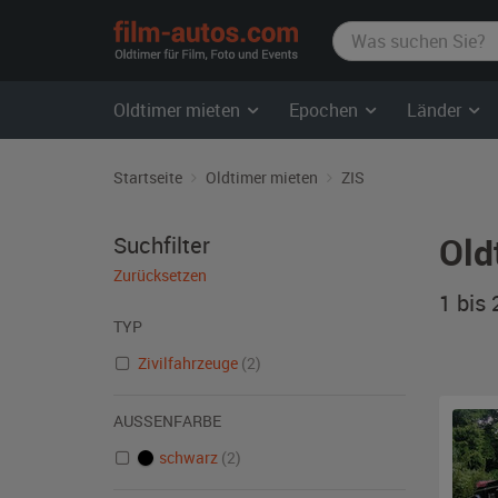
film-
autos.com
Oldtimer mieten
Epochen
Länder
Startseite
Oldtimer mieten
ZIS
Old
Suchfilter
Zurücksetzen
1 bis
TYP
Zivilfahrzeuge
(2)
AUSSENFARBE
schwarz
(2)