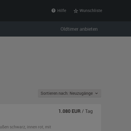
Hilfe
Wunschliste
Oldtimer anbieten
Sortieren nach: Neuzugänge
1.080
EUR
/ Tag
ußen
schwarz
,
innen rot
,
mit