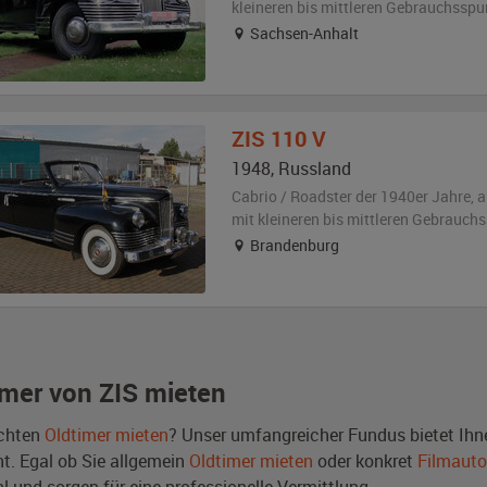
kleineren bis mittleren Gebrauchsspu
Sachsen-Anhalt
ZIS
110 V
1948
,
Russland
Cabrio / Roadster der 1940er Jahre,
a
mit kleineren bis mittleren Gebrauch
Brandenburg
imer von ZIS mieten
chten
Oldtimer mieten
? Unser umfangreicher Fundus bietet Ihn
nt. Egal ob Sie allgemein
Oldtimer mieten
oder konkret
Filmauto