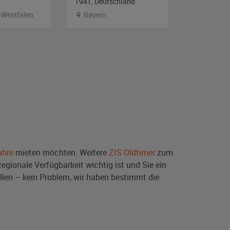
1941, Deutschland
1956, Deut
-Westfalen
Bayern
Österrei
ahre
mieten möchten. Weitere
ZIS Oldtimer
zum
egionale Verfügbarkeit wichtig ist und Sie ein
len – kein Problem, wir haben bestimmt die