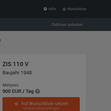
Hilfe
Wunschliste
Oldtimer anbieten
g
,
ZIS 110 V
Baujahr
Baujahr 1948
1948,
schwarz
Mietpreis
900
EUR
/ Tag
Auf Wunschliste setzen
Unverbindlich anfragen