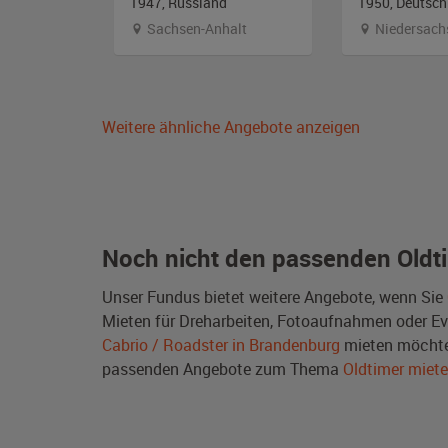
1947, Russland
1950, Deutsch
alt
Sachsen-Anhalt
Niedersach
Weitere ähnliche Angebote anzeigen
Noch nicht den passenden Oldt
Unser Fundus bietet weitere Angebote, wenn Sie
Mieten für Dreharbeiten, Fotoaufnahmen oder Even
Cabrio / Roadster in Brandenburg
mieten möchte
passenden Angebote zum Thema
Oldtimer miet