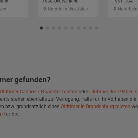
land
1950, Deutschland
1951, USA
sen
Nordrhein-Westfalen
Nordrhein
imer gefunden?
Oldtimer Cabrios / Roadster mieten
oder
Oldtimer der 1940er J
ts stehen ebenfalls zur Verfügung. Falls für Ihr Vorhaben die r
n bzw. grundsätzlich einen
Oldtimer in Brandenburg mieten
wol
en
für Sie.