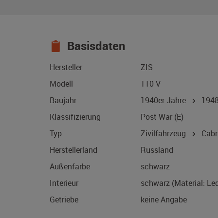
Basisdaten
Hersteller
ZIS
Modell
110 V
Baujahr
1940er Jahre
194
Klassifizierung
Post War (E)
Typ
Zivilfahrzeug
Cabri
Herstellerland
Russland
Außenfarbe
schwarz
Interieur
schwarz (Material: Led
Getriebe
keine Angabe