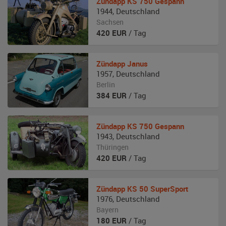
Zündapp
KS 750 Gespann
1944
,
Deutschland
Sachsen
420
EUR
/ Tag
Zündapp
Janus
1957
,
Deutschland
Berlin
384
EUR
/ Tag
Zündapp
KS 750 Gespann
1943
,
Deutschland
Thüringen
420
EUR
/ Tag
Zündapp
KS 50 SuperSport
1976
,
Deutschland
Bayern
180
EUR
/ Tag