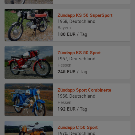
Zündapp
KS 50 SuperSport
1968
,
Deutschland
Bayern
180
EUR
/ Tag
Zündapp
KS 50 Sport
1967
,
Deutschland
Hessen
245
EUR
/ Tag
Zündapp
Sport Combinette
1966
,
Deutschland
Hessen
192
EUR
/ Tag
Zündapp
C 50 Sport
1970
,
Deutschland