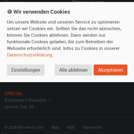
Über uns
Oldtimer mieten
Leistungen
Erweiterte Suche
🍪 Wir verwenden Cookies
Referenzen
Fragen für Mieter
Um unsere Website und unseren Service zu optimieren
Kundenmeinungen
Service
setzen wir Cookies ein. Sollten Sie das nicht wünschen,
können Sie Cookies ablehnen. Dann werden nur
funktionale Cookies geladen, die zum Betreiben der
Vermieten
Hilfe
Webseite erforderlich sind. Infos zu Cookies in unserer
Oldtimer anmelden
Häufige Fragen (FAQ)
Datenschutzerklärung
.
Fotos senden
So funktioniert's
Fragen für Vermieter
Kontakt
Einstellungen
Alle ablehnen
Akzeptieren
Inserat verwalten
SPECIAL
Berühmte Filmautos –
unsere Top 10 ...
© 2026 film-autos.com
Blog
AGB
Impressum