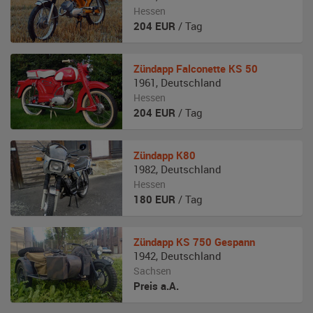
Hessen
204
EUR
/ Tag
Zündapp
Falconette KS 50
1961
,
Deutschland
Hessen
204
EUR
/ Tag
Zündapp
K80
1982
,
Deutschland
Hessen
180
EUR
/ Tag
Zündapp
KS 750 Gespann
1942
,
Deutschland
Sachsen
Preis a.A.