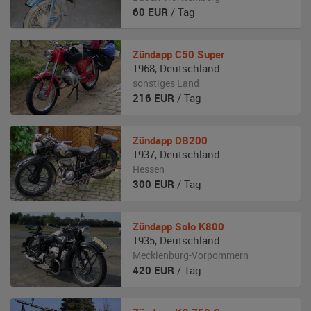
60
EUR
/ Tag
Zündapp
C50 Super
1968
,
Deutschland
sonstiges Land
216
EUR
/ Tag
Zündapp
DB200
1937
,
Deutschland
Hessen
300
EUR
/ Tag
Zündapp
Solo K800
1935
,
Deutschland
Mecklenburg-Vorpommern
420
EUR
/ Tag