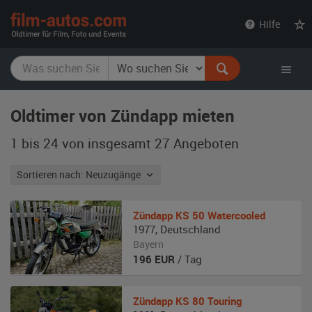
film-
Hilfe
autos.com
Oldtimer von Zündapp mieten
1 bis 24 von insgesamt 27
Angeboten
Sortieren nach: Neuzugänge
Zündapp
KS 50 Watercooled
1977
,
Deutschland
Bayern
196
EUR
/ Tag
Zündapp
KS 80 Touring