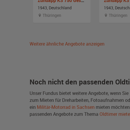
spann
Zündapp KS 750 Gespann
and
1943, Deutschland
1943, Deutsch
Thüringen
Thüringen
Weitere ähnliche Angebote anzeigen
Noch nicht den passenden Oldt
Unser Fundus bietet weitere Angebote, wenn Sie
zum Mieten für Dreharbeiten, Fotoaufnahmen oder 
ein
Militär-Motorrad in Sachsen
mieten möchten 
passenden Angebote zum Thema
Oldtimer miet