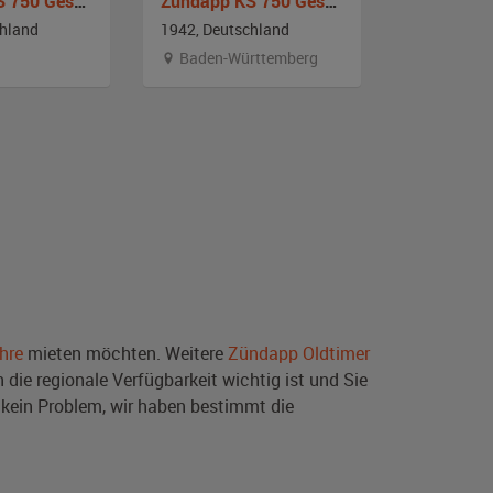
Zündapp KS 750 Gespann
Zündapp KS 750 Gespann
Zündapp 
chland
1942, Deutschland
1940, Deut
Baden-Württemberg
Sachsen
hre
mieten möchten. Weitere
Zündapp Oldtimer
die regionale Verfügbarkeit wichtig ist und Sie
kein Problem, wir haben bestimmt die