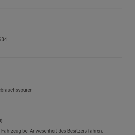
G34
Gebrauchsspuren
d)
s Fahrzeug bei Anwesenheit des Besitzers fahren.