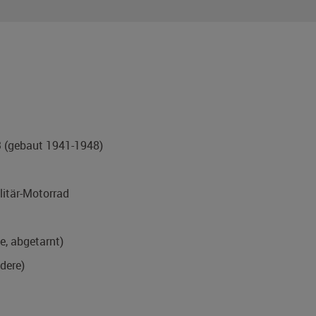
3
(gebaut 1941-1948)
itär-Motorrad
, abgetarnt)
ndere)