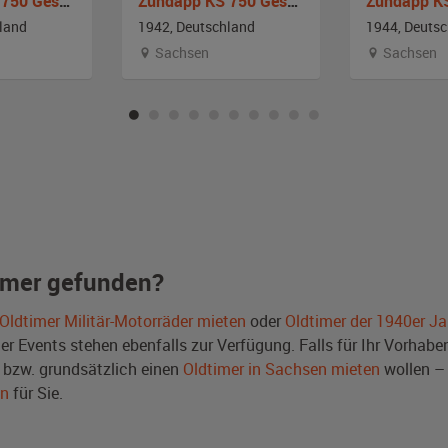
Zündapp KS 750 Gespann
Zündapp KS 750 Gespann
land
1942, Deutschland
1944, Deuts
Sachsen
Sachsen
imer gefunden?
Oldtimer Militär-Motorräder mieten
oder
Oldtimer der 1940er Ja
Events stehen ebenfalls zur Verfügung. Falls für Ihr Vorhaben 
bzw. grundsätzlich einen
Oldtimer in Sachsen mieten
wollen – 
en
für Sie.