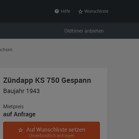
Hilfe
Wunschliste
Oldtimer anbieten
achsen
,
Zündapp KS 750 Gespann
Baujahr
Baujahr 1943
1943,
beige
Mietpreis
auf Anfrage
(Wehrmachtfa
abgetarnt)
Auf Wunschliste setzen
Unverbindlich anfragen