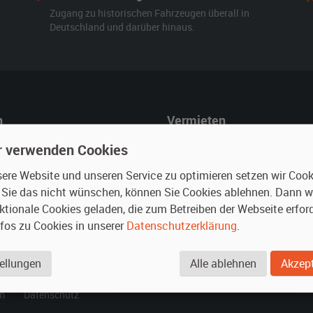
Zugang zu historischen Fahrzeugen überall in
Deutschland und darüber hinaus.
n
Vermieten
r mieten
Oldtimer anmelden
r verwenden Cookies
rte Suche
Fotos senden
re Website und unseren Service zu optimieren setzen wir Cooki
für Mieter
Fragen für Vermieter
n Sie das nicht wünschen, können Sie Cookies ablehnen. Dann 
Inserat verwalten
ktionale Cookies geladen, die zum Betreiben der Webseite erford
nfos zu Cookies in unserer
Datenschutzerklärung
.
.
ellungen
Alle ablehnen
Akzept
m
Datenschutz