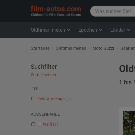
film-
autos.com
Oldtimer mieten
Epochen
Länder
Startseite
Oldtimer mieten
Moto Guzzi
Saarla
Old
Suchfilter
Zurücksetzen
1 bis
TYP
Zivilfahrzeuge
(1)
AUSSENFARBE
weiß
(1)