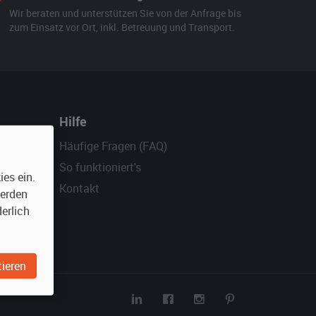
Wir beraten und unterstützen Sie von der Anfrage bis
zum Einsatz vor Ort, inkl. Betreuung und Transport.
Hilfe
Häufige Fragen (FAQ)
So funktioniert's
es ein.
Kontakt
werden
erlich
ieren