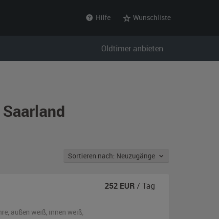
Hilfe
Wunschliste
Oldtimer anbieten
 Saarland
Sortieren nach: Neuzugänge
252
EUR
/ Tag
hre,
außen
weiß
,
innen weiß
,