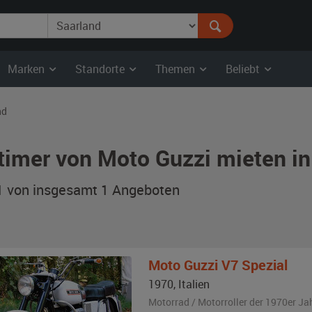
Marken
Standorte
Themen
Beliebt
nd
timer von Moto Guzzi mieten in
 1 von insgesamt 1
Angeboten
Moto Guzzi
V7 Spezial
1970
,
Italien
Motorrad / Motorroller der 1970er Ja