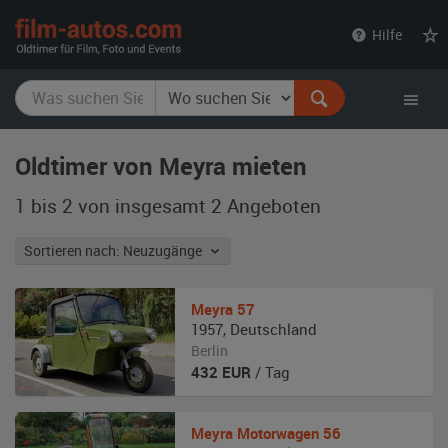
film-
Hilfe
autos.com
Oldtimer von Meyra mieten
1 bis 2 von insgesamt 2
Angeboten
Sortieren nach: Neuzugänge
Meyra
57
1957
,
Deutschland
Berlin
432
EUR
/ Tag
Meyra
Motorwagen 56