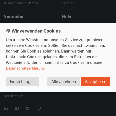
Kundenmeinungen
Service
Vermieten
Hilfe
Oldtimer anmelden
Häufige Fragen (FAQ)
🍪 Wir verwenden Cookies
Fotos senden
So funktioniert's
Fragen für Vermieter
Kontakt
Um unsere Website und unseren Service zu optimieren
setzen wir Cookies ein. Sollten Sie das nicht wünschen,
Inserat verwalten
können Sie Cookies ablehnen. Dann werden nur
funktionale Cookies geladen, die zum Betreiben der
SPECIAL
Webseite erforderlich sind. Infos zu Cookies in unserer
Berühmte Filmautos –
Datenschutzerklärung
.
unsere Top 10 ...
Einstellungen
Alle ablehnen
Akzeptieren
© 2026 film-autos.com
Blog
AGB
Impressum
Datenschutz