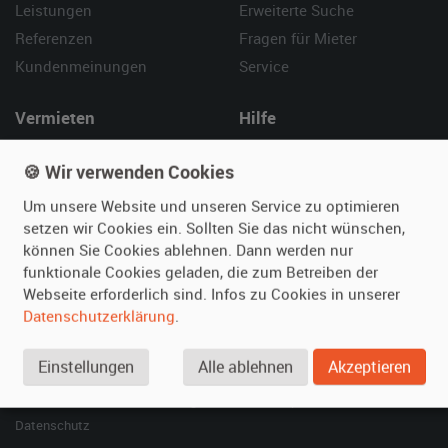
Leistungen
Erweiterte Suche
Referenzen
Fragen für Mieter
Kundenmeinungen
Service
Vermieten
Hilfe
Oldtimer anmelden
Häufige Fragen (FAQ)
🍪 Wir verwenden Cookies
Fotos senden
So funktioniert's
Um unsere Website und unseren Service zu optimieren
Fragen für Vermieter
Kontakt
setzen wir Cookies ein. Sollten Sie das nicht wünschen,
Inserat verwalten
können Sie Cookies ablehnen. Dann werden nur
funktionale Cookies geladen, die zum Betreiben der
SPECIAL
Webseite erforderlich sind. Infos zu Cookies in unserer
Berühmte Filmautos –
Datenschutzerklärung
.
unsere Top 10 ...
Einstellungen
Alle ablehnen
Akzeptieren
© 2026 film-autos.com
Blog
AGB
Impressum
Datenschutz