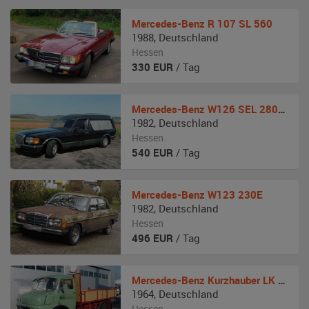
Mercedes-Benz
R 107 SL 560
1988
,
Deutschland
Hessen
330
EUR
/ Tag
Mercedes-Benz
W126 SEL 280 Bestattungswagen
1982
,
Deutschland
Hessen
540
EUR
/ Tag
Mercedes-Benz
W123 230E
1982
,
Deutschland
Hessen
496
EUR
/ Tag
Mercedes-Benz
Kurzhauber LK 710 Kipper
1964
,
Deutschland
Hessen