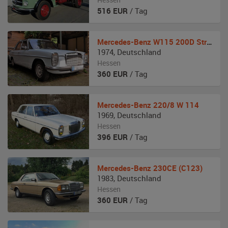
516
EUR
/ Tag
Mercedes-Benz
W115 200D Strich-Acht
1974
,
Deutschland
Hessen
360
EUR
/ Tag
Mercedes-Benz
220/8 W 114
1969
,
Deutschland
Hessen
396
EUR
/ Tag
Mercedes-Benz
230CE (C123)
1983
,
Deutschland
Hessen
360
EUR
/ Tag