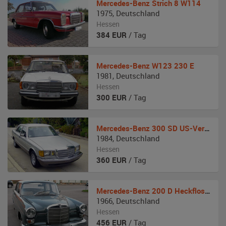
Mercedes-Benz
Strich 8 W114
1975
,
Deutschland
Hessen
384
EUR
/ Tag
Mercedes-Benz
W123 230 E
1981
,
Deutschland
Hessen
300
EUR
/ Tag
Mercedes-Benz
300 SD US-Version
1984
,
Deutschland
Hessen
360
EUR
/ Tag
Mercedes-Benz
200 D Heckflosse
1966
,
Deutschland
Hessen
456
EUR
/ Tag