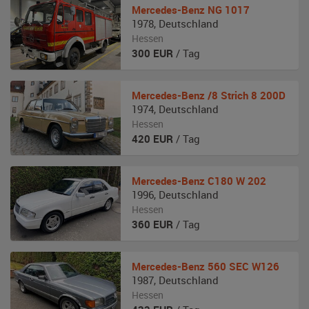
Mercedes-Benz
NG 1017
1978
,
Deutschland
Hessen
300
EUR
/ Tag
Mercedes-Benz
/8 Strich 8 200D
1974
,
Deutschland
Hessen
420
EUR
/ Tag
Mercedes-Benz
C180 W 202
1996
,
Deutschland
Hessen
360
EUR
/ Tag
Mercedes-Benz
560 SEC W126
1987
,
Deutschland
Hessen