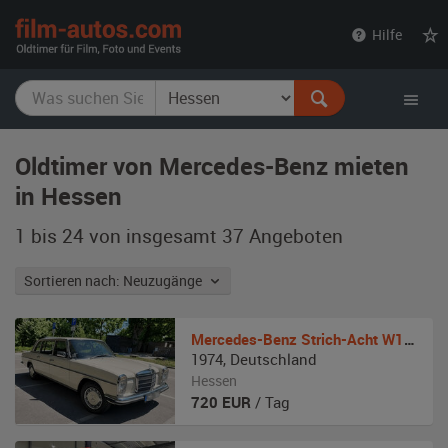
film-
Hilfe
autos.com
Oldtimer von Mercedes-Benz mieten
in Hessen
1 bis 24 von insgesamt 37
Angeboten
Sortieren nach: Neuzugänge
Mercedes-Benz
Strich-Acht W114 Pullmann mit Faltdach
1974
,
Deutschland
Hessen
720
EUR
/ Tag