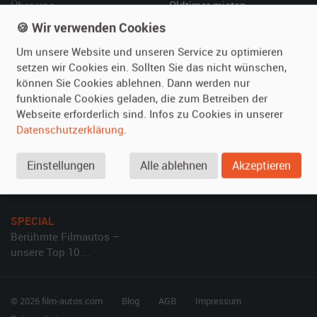
Über uns
Oldtimer mieten
Leistungen
Erweiterte Suche
🍪 Wir verwenden Cookies
Referenzen
Fragen für Mieter
Um unsere Website und unseren Service zu optimieren
Kundenmeinungen
Service
setzen wir Cookies ein. Sollten Sie das nicht wünschen,
können Sie Cookies ablehnen. Dann werden nur
funktionale Cookies geladen, die zum Betreiben der
Vermieten
Hilfe
Webseite erforderlich sind. Infos zu Cookies in unserer
Oldtimer anmelden
Häufige Fragen (FAQ)
Datenschutzerklärung
.
Fotos senden
So funktioniert's
Fragen für Vermieter
Kontakt
Einstellungen
Alle ablehnen
Akzeptieren
Inserat verwalten
SPECIAL
Berühmte Filmautos –
unsere Top 10 ...
© 2026 film-autos.com
Blog
AGB
Impressum