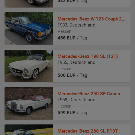
432
EUR
/ Tag
Mercedes-Benz
W 123 Coupé 230 CE
1983
,
Deutschland
Hessen
456
EUR
/ Tag
Mercedes-Benz
190 SL (121)
1955
,
Deutschland
Hessen
500
EUR
/ Tag
Mercedes-Benz
250 SE Cabrio Baureihe w111
1968
,
Deutschland
Hessen
599
EUR
/ Tag
Mercedes-Benz
280 SL R107