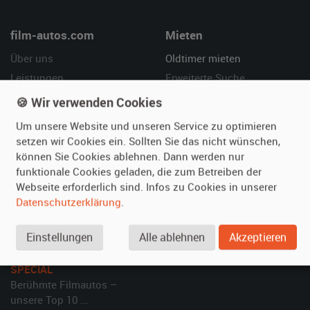
film-autos.com
Mieten
Über uns
Oldtimer mieten
Leistungen
Erweiterte Suche
Referenzen
Fragen für Mieter
🍪 Wir verwenden Cookies
Kundenmeinungen
Service
Um unsere Website und unseren Service zu optimieren
setzen wir Cookies ein. Sollten Sie das nicht wünschen,
Vermieten
Hilfe
können Sie Cookies ablehnen. Dann werden nur
funktionale Cookies geladen, die zum Betreiben der
Oldtimer anmelden
Häufige Fragen (FAQ)
Webseite erforderlich sind. Infos zu Cookies in unserer
Fotos senden
So funktioniert's
Datenschutzerklärung
.
Fragen für Vermieter
Kontakt
Inserat verwalten
Einstellungen
Alle ablehnen
Akzeptieren
SPECIAL
Berühmte Filmautos –
unsere Top 10 ...