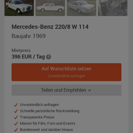
,
Mercedes-Benz 220/8 W 114
Baujahr
Baujahr 1969
1969,
weiß
Mietpreis
/
396
EUR
/ Tag
blau
Auf Wunschliste setzen
Unverbindlich anfragen
Teilen und Empfehlen
Unverbindlich anfragen
Schnelle persönliche Rückmeldung
Transparente Preise
Mieten für Film, Foto und Events
Bundesweit und darüber hinaus