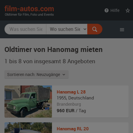
film-
Hilfe
autos.com
Oldtimer von Hanomag mieten
1 bis 8 von insgesamt 8
Angeboten
Sortieren nach: Neuzugänge
Hanomag
L 28
1955
,
Deutschland
Brandenburg
960
EUR
/ Tag
Hanomag
RL 20