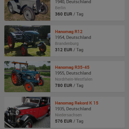
1940
,
Deutschland
Berlin
360
EUR
/ Tag
Hanomag
R12
1954
,
Deutschland
Brandenburg
312
EUR
/ Tag
Hanomag
R35-45
1955
,
Deutschland
Nordrhein-Westfalen
780
EUR
/ Tag
Hanomag
Rekord K 15
1935
,
Deutschland
Niedersachsen
576
EUR
/ Tag