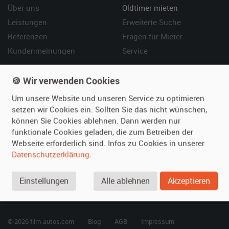
Über uns
Oldtimer mieten
Leistungen
Erweiterte Suche
Referenzen
Fragen für Mieter
Kundenmeinungen
Service
Vermieten
Hilfe
🍪 Wir verwenden Cookies
Oldtimer anmelden
Häufige Fragen (FAQ)
Um unsere Website und unseren Service zu optimieren
Fotos senden
So funktioniert's
setzen wir Cookies ein. Sollten Sie das nicht wünschen,
können Sie Cookies ablehnen. Dann werden nur
Fragen für Vermieter
Kontakt
funktionale Cookies geladen, die zum Betreiben der
Inserat verwalten
Webseite erforderlich sind. Infos zu Cookies in unserer
Datenschutzerklärung
.
SPECIAL
Berühmte Filmautos –
Einstellungen
Alle ablehnen
Akzeptieren
unsere Top 10 ...
© 2026 film-autos.com
Blog
AGB
Impressum