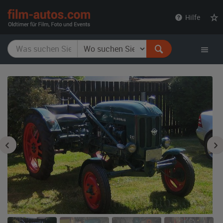
film-
Hilfe
autos.com