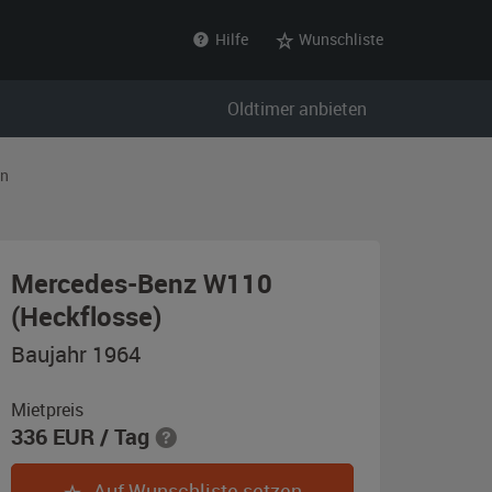
Hilfe
Wunschliste
Oldtimer anbieten
in
Mercedes-Benz W110
,
(Heckflosse)
Baujahr
Baujahr 1964
1964,
dunkelgrün
Mietpreis
336
EUR
/ Tag
Auf Wunschliste setzen