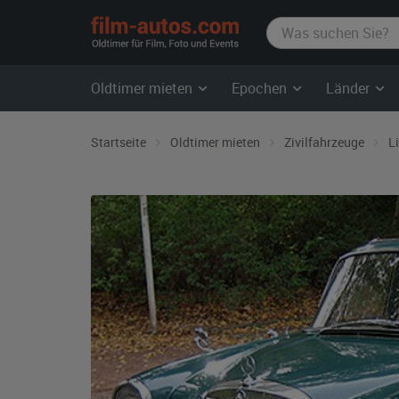
film-
autos.com
Oldtimer mieten
Epochen
Länder
Startseite
Oldtimer mieten
Zivilfahrzeuge
L