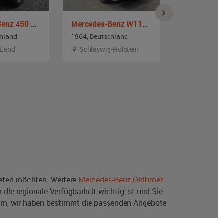
Mercedes-Benz 450 SEL
Mercedes-Benz W111 220 SB
chland
1964, Deutschland
1964, Deut
 Land
Schleswig-Holstein
Berlin
ten möchten. Weitere
Mercedes-Benz Oldtimer
die regionale Verfügbarkeit wichtig ist und Sie
em, wir haben bestimmt die passenden Angebote