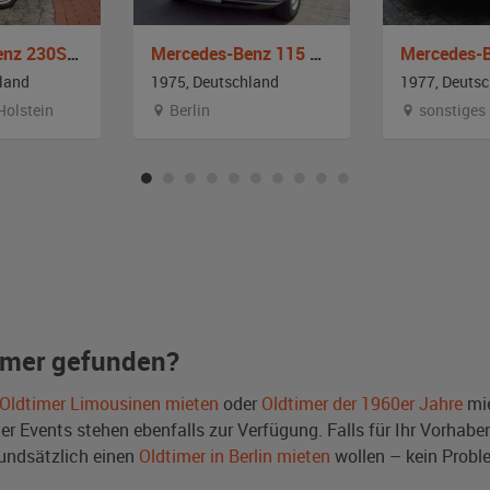
Mercedes-Benz 230S Heckflosse W111
Mercedes-Benz 115 Strich 8
land
1975, Deutschland
1977, Deuts
Holstein
Berlin
sonstiges
imer gefunden?
Oldtimer Limousinen mieten
oder
Oldtimer der 1960er Jahre
mie
Events stehen ebenfalls zur Verfügung. Falls für Ihr Vorhaben 
undsätzlich einen
Oldtimer in Berlin mieten
wollen – kein Probl