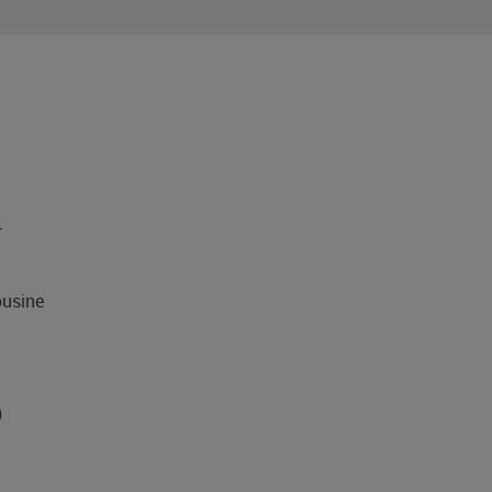
4
usine
)