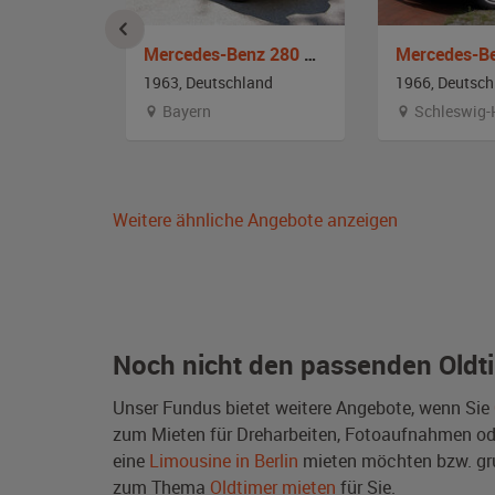
Mercedes-Benz 190 Dc Heckflosse
Mercedes-Benz 280 W111
and
1963, Deutschland
1966, Deutsch
Bayern
Schleswig-
Weitere ähnliche Angebote anzeigen
Noch nicht den passenden Oldt
Unser Fundus bietet weitere Angebote, wenn Sie
zum Mieten für Dreharbeiten, Fotoaufnahmen oder 
eine
Limousine in Berlin
mieten möchten bzw. gr
zum Thema
Oldtimer mieten
für Sie.