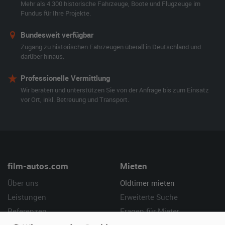
Mehr als 4.300 historische Fahrzeuge, Boote und Flugzeuge im
Fundus für Ihre Projekte.
Bundesweit verfügbar
Zugang zu historischen Fahrzeugen überall in Deutschland und
darüber hinaus.
Professionelle Vermittlung
Wir beraten und unterstützen Sie von der Anfrage bis zum Einsatz
vor Ort, inkl. Betreuung und Transport.
film-autos.com
Mieten
Über uns
Oldtimer mieten
Leistungen
Erweiterte Suche
Referenzen
Fragen für Mieter