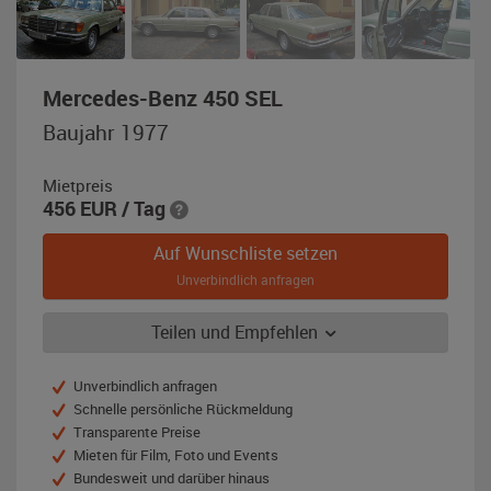
,
Mercedes-Benz 450 SEL
Baujahr
Baujahr 1977
1977,
hellgrün-
Mietpreis
metallic
456
EUR
/ Tag
Auf Wunschliste setzen
Unverbindlich anfragen
Teilen und Empfehlen
Unverbindlich anfragen
Schnelle persönliche Rückmeldung
Transparente Preise
Mieten für Film, Foto und Events
Bundesweit und darüber hinaus