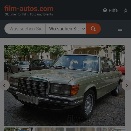
film-
Hilfe
autos.com