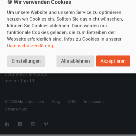
Kundenmeinungen
Service
🍪 Wir verwenden Cookies
Um unsere Website und unseren Service zu optimieren
Vermieten
Hilfe
setzen wir Cookies ein. Sollten Sie das nicht wünschen,
können Sie Cookies ablehnen. Dann werden nur
Oldtimer anmelden
Häufige Fragen (FAQ)
funktionale Cookies geladen, die zum Betreiben der
Fotos senden
So funktioniert's
Webseite erforderlich sind. Infos zu Cookies in unserer
Fragen für Vermieter
Kontakt
Datenschutzerklärung
.
Inserat verwalten
Einstellungen
Alle ablehnen
Akzeptieren
SPECIAL
Berühmte Filmautos –
unsere Top 10 ...
© 2026 film-autos.com
Blog
AGB
Impressum
Datenschutz