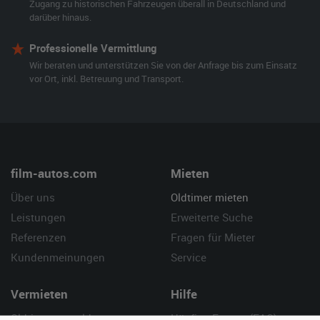
Zugang zu historischen Fahrzeugen überall in Deutschland und
darüber hinaus.
Professionelle Vermittlung
Wir beraten und unterstützen Sie von der Anfrage bis zum Einsatz
vor Ort, inkl. Betreuung und Transport.
film-autos.com
Mieten
Über uns
Oldtimer mieten
Leistungen
Erweiterte Suche
Referenzen
Fragen für Mieter
Kundenmeinungen
Service
Vermieten
Hilfe
Oldtimer anmelden
Häufige Fragen (FAQ)