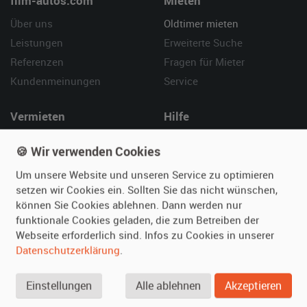
film-autos.com
Mieten
Über uns
Oldtimer mieten
Leistungen
Erweiterte Suche
Referenzen
Fragen für Mieter
Kundenmeinungen
Service
Vermieten
Hilfe
Oldtimer anmelden
Häufige Fragen (FAQ)
🍪 Wir verwenden Cookies
Fotos senden
So funktioniert's
Um unsere Website und unseren Service zu optimieren
Fragen für Vermieter
Kontakt
setzen wir Cookies ein. Sollten Sie das nicht wünschen,
Inserat verwalten
können Sie Cookies ablehnen. Dann werden nur
funktionale Cookies geladen, die zum Betreiben der
SPECIAL
Webseite erforderlich sind. Infos zu Cookies in unserer
Berühmte Filmautos –
Datenschutzerklärung
.
unsere Top 10 ...
Einstellungen
Alle ablehnen
Akzeptieren