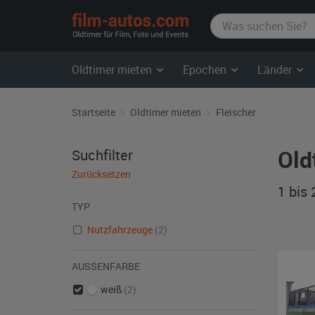
film-
autos.com
Oldtimer mieten
Epochen
Länder
Startseite
Oldtimer mieten
Fleischer
Old
Suchfilter
Zurücksetzen
1 bis
TYP
Nutzfahrzeuge
(2)
AUSSENFARBE
weiß
(2)