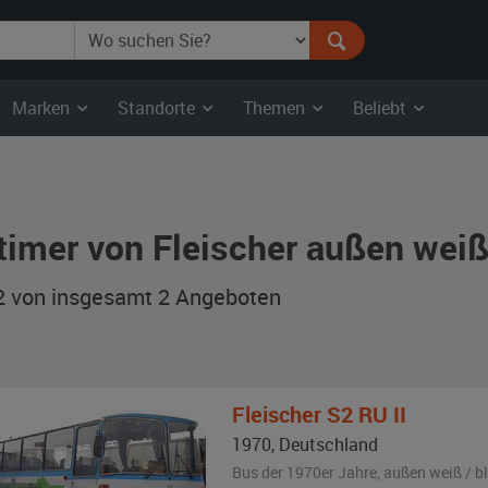
Marken
Standorte
Themen
Beliebt
timer von Fleischer außen wei
 2 von insgesamt 2
Angeboten
Fleischer
S2 RU II
1970
,
Deutschland
Bus der 1970er Jahre,
außen
weiß / b