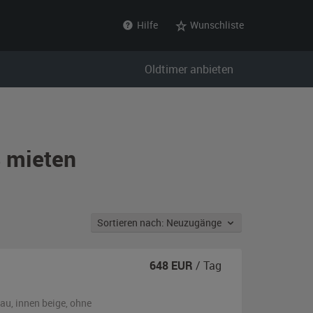
Hilfe
Wunschliste
Oldtimer anbieten
ß mieten
Sortieren nach: Neuzugänge
648
EUR
/ Tag
lau
,
innen beige
,
ohne