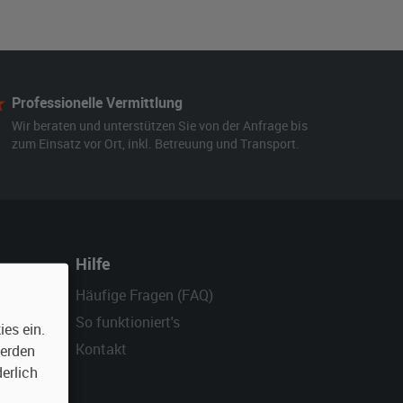
Professionelle Vermittlung
Wir beraten und unterstützen Sie von der Anfrage bis
zum Einsatz vor Ort, inkl. Betreuung und Transport.
Hilfe
Häufige Fragen (FAQ)
So funktioniert's
es ein.
Kontakt
werden
erlich