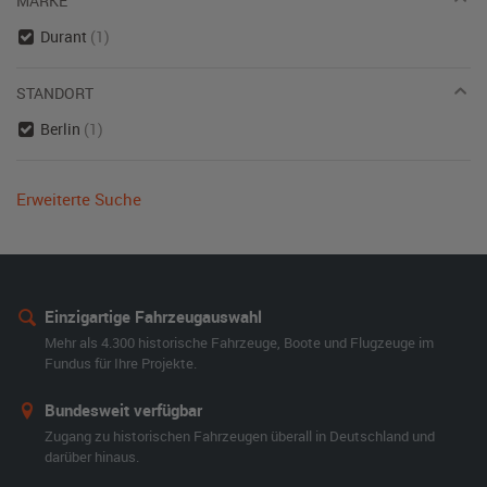
MARKE
Durant
(1)
STANDORT
Berlin
(1)
Erweiterte Suche
Einzigartige Fahrzeugauswahl
Mehr als 4.300 historische Fahrzeuge, Boote und Flugzeuge im
Fundus für Ihre Projekte.
Bundesweit verfügbar
Zugang zu historischen Fahrzeugen überall in Deutschland und
darüber hinaus.