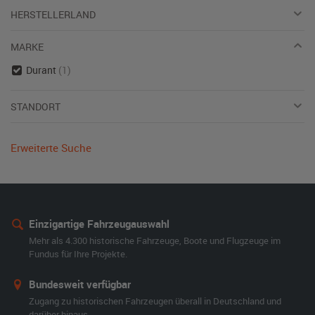
HERSTELLERLAND
MARKE
Durant
(1)
STANDORT
Erweiterte Suche
Einzigartige Fahrzeugauswahl
Mehr als 4.300 historische Fahrzeuge, Boote und Flugzeuge im
Fundus für Ihre Projekte.
Bundesweit verfügbar
Zugang zu historischen Fahrzeugen überall in Deutschland und
darüber hinaus.