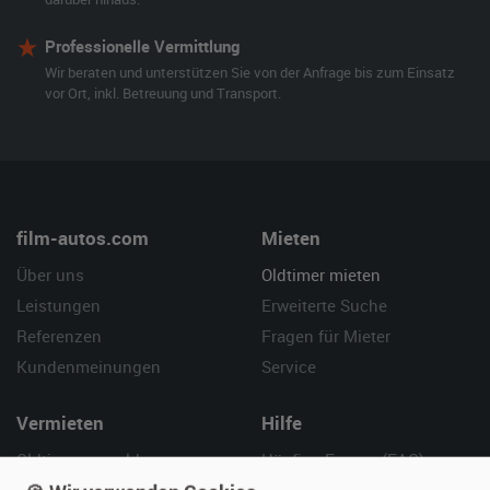
Professionelle Vermittlung
Wir beraten und unterstützen Sie von der Anfrage bis zum Einsatz
vor Ort, inkl. Betreuung und Transport.
film-autos.com
Mieten
Über uns
Oldtimer mieten
Leistungen
Erweiterte Suche
Referenzen
Fragen für Mieter
Kundenmeinungen
Service
Vermieten
Hilfe
Oldtimer anmelden
Häufige Fragen (FAQ)