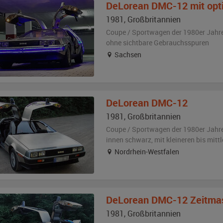
DeLorean
DMC-12 mit optionalem
1981
,
Großbritannien
Coupe / Sportwagen der 1980er Jahr
ohne sichtbare Gebrauchsspuren
Sachsen
DeLorean
DMC-12
1981
,
Großbritannien
Coupe / Sportwagen der 1980er Jahr
innen schwarz
,
mit kleineren bis mit
Nordrhein-Westfalen
DeLorean
DMC-12 Zeitma
1981
,
Großbritannien