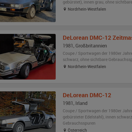
gebürstet)
,
innen grau
,
ohne sichtbar
Nordrhein-Westfalen
DeLorean
DMC-12 Zeitma
1981
,
Großbritannien
Coupe / Sportwagen der 1980er Jahr
schwarz
,
ohne sichtbare Gebrauchss
Nordrhein-Westfalen
DeLorean
DMC-12
1981
,
Irland
Coupe / Sportwagen der 1980er Jahr
gebürsteter Edelstahl)
,
innen schwar
Gebrauchsspuren
Österreich