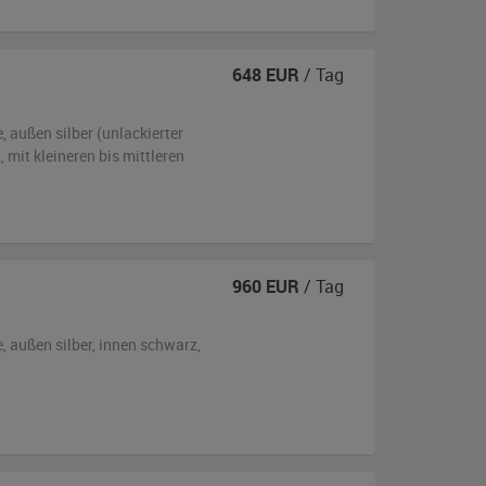
648
EUR
/ Tag
e,
außen
silber (unlackierter
z
,
mit kleineren bis mittleren
960
EUR
/ Tag
e,
außen
silber
,
innen schwarz
,