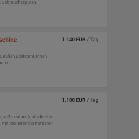
e Gebrauchsspuren
schine
1.140
EUR
/ Tag
e,
außen
Edelstahl
,
innen
puren
1.100
EUR
/ Tag
e,
außen
silber (unlackierter
z
,
mit kleineren bis mittleren