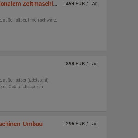
 Zeitmaschinen-Heckaufbau
1.499
EUR
/ Tag
e,
außen
silber
,
innen schwarz
,
898
EUR
/ Tag
e,
außen
silber (Edelstahl)
,
tleren Gebrauchsspuren
schinen-Umbau
1.296
EUR
/ Tag