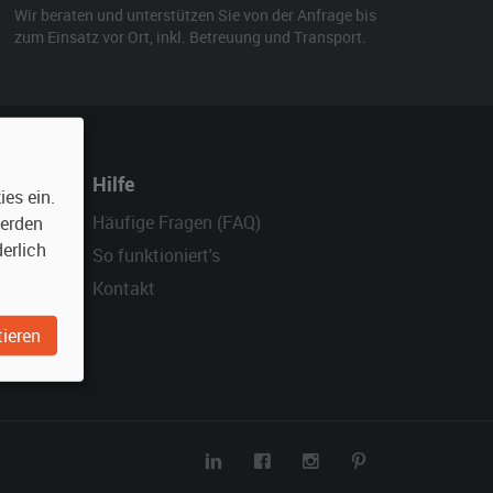
Wir beraten und unterstützen Sie von der Anfrage bis
zum Einsatz vor Ort, inkl. Betreuung und Transport.
Hilfe
es ein.
Häufige Fragen (FAQ)
werden
erlich
So funktioniert's
Kontakt
ieren