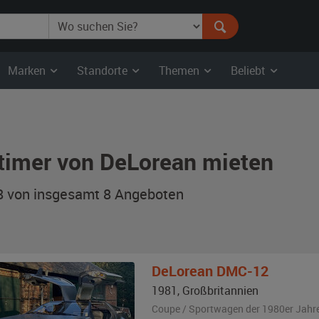
Marken
Standorte
Themen
Beliebt
timer von DeLorean mieten
 8 von insgesamt 8
Angeboten
DeLorean
DMC-12
1981
,
Großbritannien
Coupe / Sportwagen der 1980er Jahr