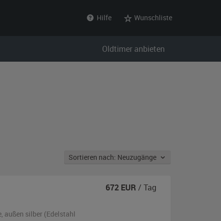
Hilfe
Wunschliste
Oldtimer anbieten
Sortieren nach: Neuzugänge
672
EUR
/ Tag
e,
außen
silber (Edelstahl