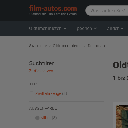
film-
autos.com
Oldtimer mieten
Epochen
Länder
Startseite
Oldtimer mieten
DeLorean
Old
Suchfilter
Zurücksetzen
1 bis
TYP
Zivilfahrzeuge
(8)
AUSSENFARBE
silber
(8)