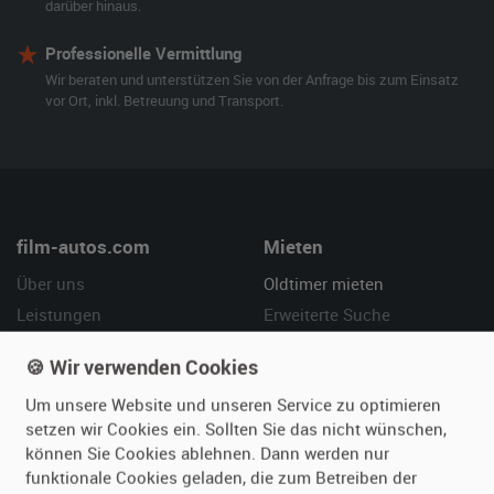
darüber hinaus.
Professionelle Vermittlung
Wir beraten und unterstützen Sie von der Anfrage bis zum Einsatz
vor Ort, inkl. Betreuung und Transport.
film-autos.com
Mieten
Über uns
Oldtimer mieten
Leistungen
Erweiterte Suche
Referenzen
Fragen für Mieter
🍪 Wir verwenden Cookies
Kundenmeinungen
Service
Um unsere Website und unseren Service zu optimieren
setzen wir Cookies ein. Sollten Sie das nicht wünschen,
Vermieten
Hilfe
können Sie Cookies ablehnen. Dann werden nur
Oldtimer anmelden
Häufige Fragen (FAQ)
funktionale Cookies geladen, die zum Betreiben der