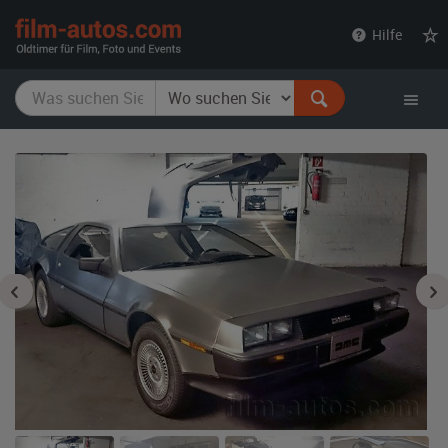
film-
Hilfe
autos.com