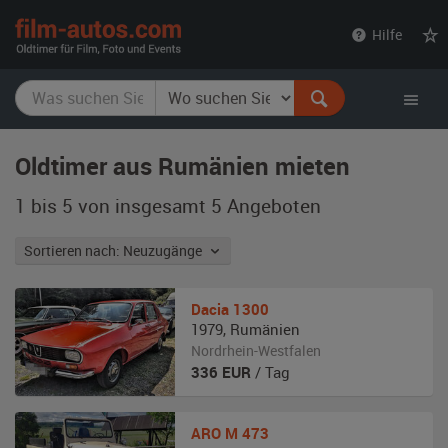
film-
Hilfe
autos.com
Oldtimer aus Rumänien mieten
1 bis 5 von insgesamt 5
Angeboten
Sortieren nach: Neuzugänge
Dacia
1300
1979
,
Rumänien
Nordrhein-Westfalen
336
EUR
/ Tag
ARO
M 473