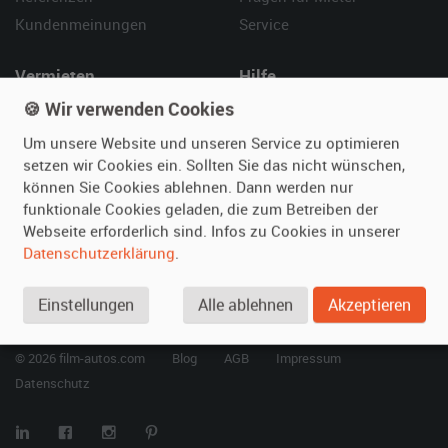
Kundenmeinungen
Service
Vermieten
Hilfe
🍪 Wir verwenden Cookies
Oldtimer anmelden
Häufige Fragen (FAQ)
Fotos senden
So funktioniert's
Um unsere Website und unseren Service zu optimieren
Fragen für Vermieter
Kontakt
setzen wir Cookies ein. Sollten Sie das nicht wünschen,
können Sie Cookies ablehnen. Dann werden nur
Inserat verwalten
funktionale Cookies geladen, die zum Betreiben der
Webseite erforderlich sind. Infos zu Cookies in unserer
SPECIAL
Datenschutzerklärung
.
Berühmte Filmautos –
unsere Top 10 ...
Einstellungen
Alle ablehnen
Akzeptieren
© 2026 film-autos.com
Blog
AGB
Impressum
Datenschutz