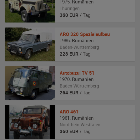
1975
,
Rumänien
Thüringen
360
EUR
/ Tag
ARO
320 Spezialaufbau
1986
,
Rumänien
Baden-Württemberg
228
EUR
/ Tag
Autobuzul
TV 51
1970
,
Rumänien
Baden-Württemberg
264
EUR
/ Tag
ARO
461
1961
,
Rumänien
Nordrhein-Westfalen
360
EUR
/ Tag