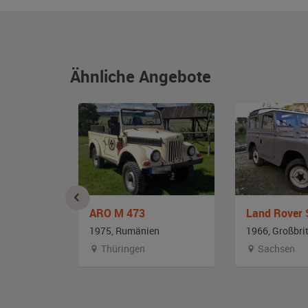
Ähnliche Angebote
8 Serie 2a
ARO M 473
Land Rover S
annien
1975, Rumänien
1966, Großbri
alt
Thüringen
Sachsen