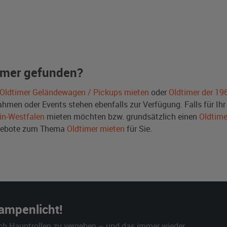
imer gefunden?
Oldtimer Geländewagen / Pickups mieten
oder
Oldtimer der 19
men oder Events stehen ebenfalls zur Verfügung. Falls für Ihr 
in-Westfalen
mieten möchten bzw. grundsätzlich einen
Oldtime
ngebote zum Thema
Oldtimer mieten
für Sie.
Rampenlicht!
ch Hauptrollen zu vergeben – und das immer wieder.