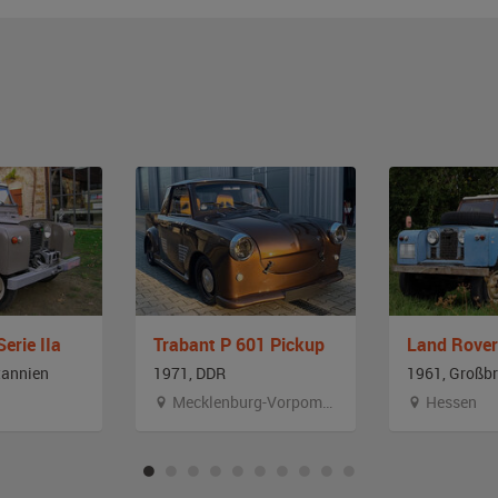
erie IIa
Trabant P 601 Pickup
Land Rover
tannien
1971, DDR
1961, Großbr
Mecklenburg-Vorpommern
Hessen