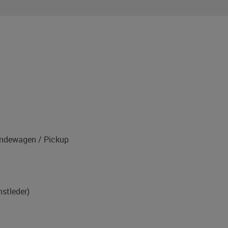
1
ndewagen / Pickup
nstleder)