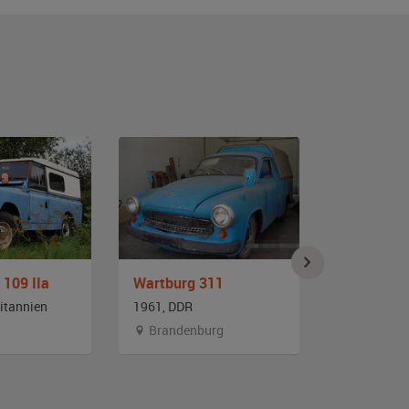
 109 IIa
Wartburg 311
Land Rover
itannien
1961, DDR
1963, Großb
Brandenburg
Baden-W