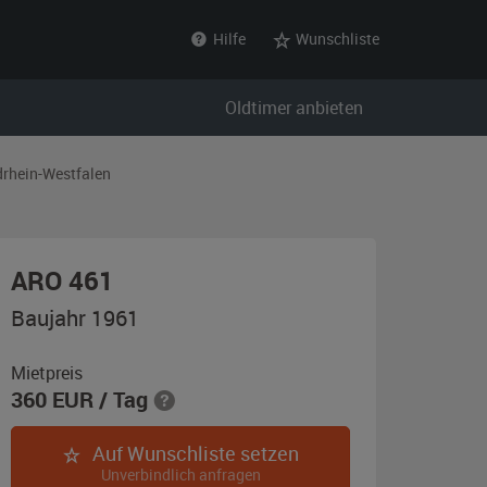
Hilfe
Wunschliste
Oldtimer anbieten
rhein-Westfalen
,
ARO 461
Baujahr
Baujahr 1961
1961,
braun-
Mietpreis
360
EUR
/ Tag
metallic
Auf Wunschliste setzen
Unverbindlich anfragen