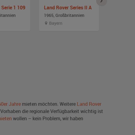
 Serie 1 109
Land Rover Series II A
Land Rover
itannien
1965, Großbritannien
1966, Großb
Bayern
Sachsen
60er Jahre
mieten möchten. Weitere
Land Rover
Vorhaben die regionale Verfügbarkeit wichtig ist
mieten
wollen – kein Problem, wir haben