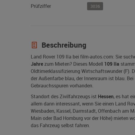
Prüfziffer
3036
Beschreibung
Land Rover 109 IIa bei film-autos.com: Sie such
Jahre
zum Mieten? Dieses Modell
109 IIa
stamm
Oldtimerklassifizierung Wirtschaftswunder (F).
der Außenfarbe blau, der Innenraum ist blau. Bei 
Gebrauchsspuren vorhanden.
Standort des Zivilfahrzeugs ist
Hessen
, es hat e
allem dann interessant, wenn Sie einen Land Rove
Wiesbaden, Kassel, Darmstadt, Offenbach am Ma
Main oder Bad Homburg vor der Höhe) mieten wolle
das Fahrzeug selbst fahren.