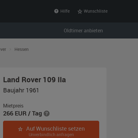
Hilfe
Wunschliste
Oldtimer anbieten
over
Hessen
,
Land Rover 109 IIa
Baujahr
Baujahr 1961
1961,
blau
Mietpreis
266
EUR
/ Tag
Auf Wunschliste setzen
Unverbindlich anfragen