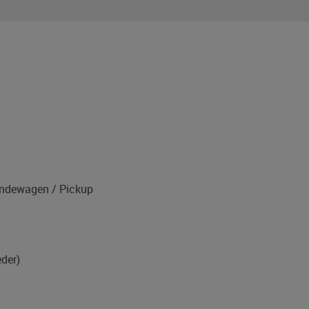
1
ndewagen / Pickup
eder)