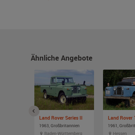
Ähnliche Angebote
rie IIa
Land Rover Series II
Land Rover 
annien
1963, Großbritannien
1961, Großbri
Baden-Württemberg
Hessen