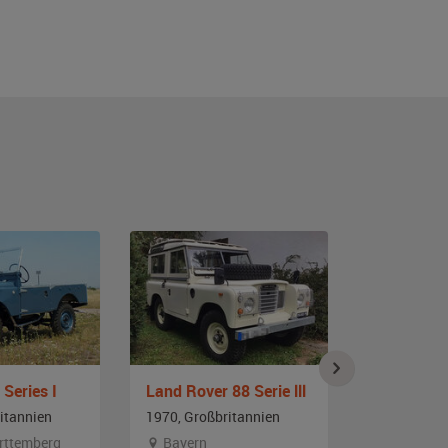
Series I
Land Rover 88 Serie lll
Land Rover
itannien
1970, Großbritannien
1974, Großb
rttemberg
Bayern
Bayern