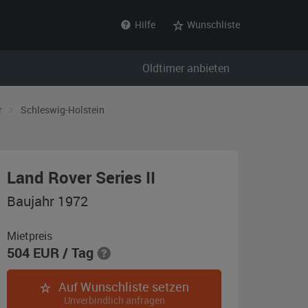
Hilfe
Wunschliste
Oldtimer anbieten
r
Schleswig-Holstein
,
Land Rover Series II
Baujahr
Baujahr 1972
1972,
blau
Mietpreis
504
EUR
/ Tag
Auf Wunschliste setzen
Unverbindlich anfragen