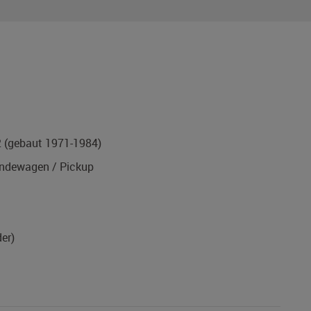
2
(gebaut 1971-1984)
ndewagen / Pickup
er)