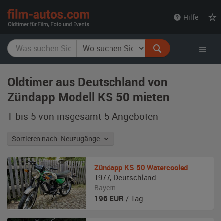
film-
Hilfe
autos.com
Oldtimer aus Deutschland von
Zündapp Modell KS 50 mieten
1 bis 5 von insgesamt 5
Angeboten
Sortieren nach: Neuzugänge
Zündapp
KS 50 Watercooled
1977
,
Deutschland
Bayern
196
EUR
/ Tag