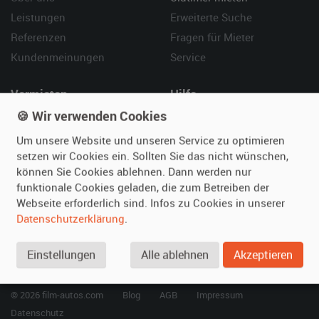
Leistungen
Erweiterte Suche
Referenzen
Fragen für Mieter
Kundenmeinungen
Service
Vermieten
Hilfe
🍪 Wir verwenden Cookies
Oldtimer anmelden
Häufige Fragen (FAQ)
Fotos senden
So funktioniert's
Um unsere Website und unseren Service zu optimieren
setzen wir Cookies ein. Sollten Sie das nicht wünschen,
Fragen für Vermieter
Kontakt
können Sie Cookies ablehnen. Dann werden nur
Inserat verwalten
funktionale Cookies geladen, die zum Betreiben der
Webseite erforderlich sind. Infos zu Cookies in unserer
SPECIAL
Datenschutzerklärung
.
Berühmte Filmautos –
unsere Top 10 ...
Einstellungen
Alle ablehnen
Akzeptieren
© 2026 film-autos.com
Blog
AGB
Impressum
Datenschutz