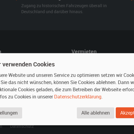
Zugang zu historischen Fahrzeugen überall in
Deutschland und darüber hinaus.
n
Vermieten
r mieten
Oldtimer anmelden
r verwenden Cookies
rte Suche
Fotos senden
re Website und unseren Service zu optimieren setzen wir Cooki
für Mieter
Fragen für Vermieter
n Sie das nicht wünschen, können Sie Cookies ablehnen. Dann 
Inserat verwalten
ktionale Cookies geladen, die zum Betreiben der Webseite erford
nfos zu Cookies in unserer
Datenschutzerklärung
.
.
ellungen
Alle ablehnen
Akzept
m
Datenschutz