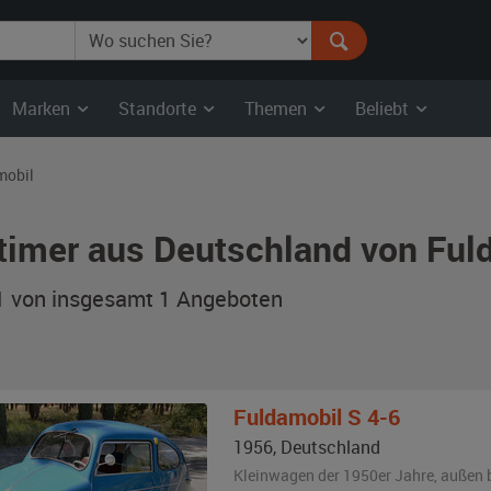
Marken
Standorte
Themen
Beliebt
mobil
timer aus Deutschland von Ful
 1 von insgesamt 1
Angeboten
Fuldamobil
S 4-6
1956
,
Deutschland
Kleinwagen der 1950er Jahre,
außen