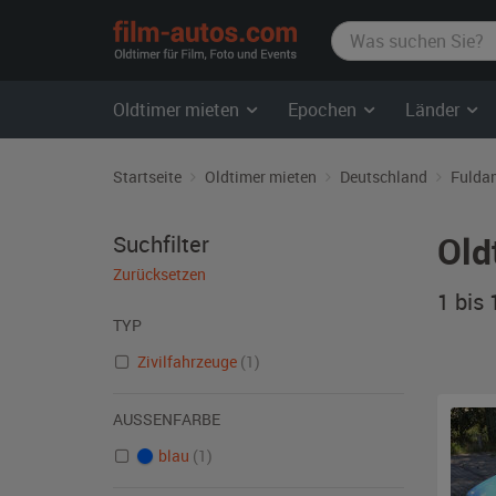
film-
autos.com
Oldtimer mieten
Epochen
Länder
Startseite
Oldtimer mieten
Deutschland
Fulda
Old
Suchfilter
Zurücksetzen
1 bis
TYP
Zivilfahrzeuge
(1)
AUSSENFARBE
blau
(1)