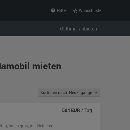
Hilfe
Wunschliste
Oldtimer anbieten
damobil mieten
Sortieren nach: Neuzugänge
504
EUR
/ Tag
blau
,
innen grau
,
mit kleineren