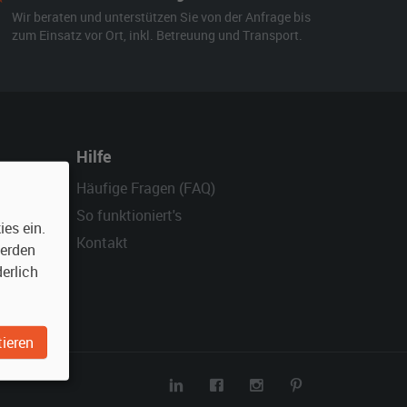
Wir beraten und unterstützen Sie von der Anfrage bis
zum Einsatz vor Ort, inkl. Betreuung und Transport.
Hilfe
Häufige Fragen (FAQ)
So funktioniert's
es ein.
Kontakt
werden
erlich
ieren