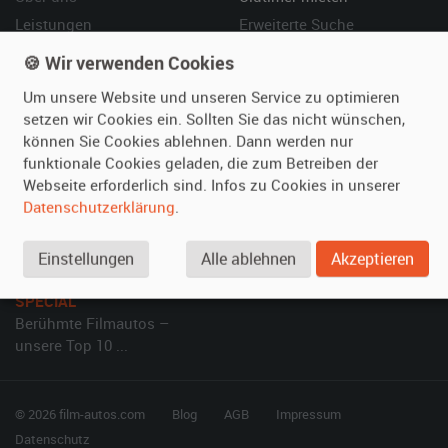
Leistungen
Erweiterte Suche
Referenzen
Fragen für Mieter
🍪 Wir verwenden Cookies
Kundenmeinungen
Service
Um unsere Website und unseren Service zu optimieren
setzen wir Cookies ein. Sollten Sie das nicht wünschen,
Vermieten
Hilfe
können Sie Cookies ablehnen. Dann werden nur
funktionale Cookies geladen, die zum Betreiben der
Oldtimer anmelden
Häufige Fragen (FAQ)
Webseite erforderlich sind. Infos zu Cookies in unserer
Fotos senden
So funktioniert's
Datenschutzerklärung
.
Fragen für Vermieter
Kontakt
Inserat verwalten
Einstellungen
Alle ablehnen
Akzeptieren
SPECIAL
Berühmte Filmautos –
unsere Top 10 ...
© 2026 film-autos.com
Blog
AGB
Impressum
Datenschutz