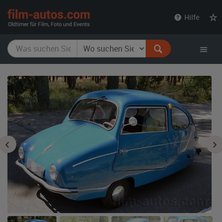
film-
Hilfe
autos.com