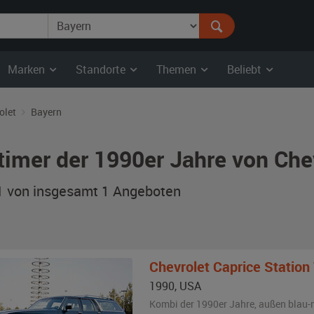
Marken
Standorte
Themen
Beliebt
olet
Bayern
timer der 1990er Jahre von Che
 1 von insgesamt 1
Angeboten
Chevrolet
Caprice Statio
1990
,
USA
Kombi der 1990er Jahre,
außen
blau-