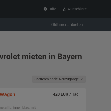
Hilfe
Wunschliste
Oldtimer anbieten
vrolet mieten in Bayern
Sortieren nach: Neuzugänge
n Wagon
420
EUR
/ Tag
metallic
,
innen blau
,
mit