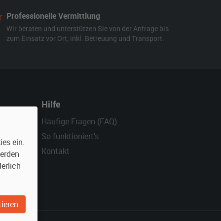
Professionelle Vermittlung
Wir beraten und unterstützen Sie von der Anfrage bis
zum Einsatz vor Ort, inkl. Betreuung und Transport.
Hilfe
Häufige Fragen (FAQ)
So funktioniert's
es ein.
Kontakt
werden
erlich
ieren