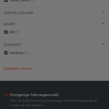
1980er Jahre
(7)
HERSTELLERLAND
MARKE
VW
(7)
STANDORT
Hamburg
(7)
Erweiterte Suche
Einzigartige Fahrzeugauswahl
Mehr als 4.300 historische Fahrzeuge, Boote und Flugzeuge im
Fundus für Ihre Projekte.