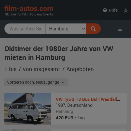
film-
Hilfe
autos.com
Oldtimer der 1980er Jahre von VW
mieten in Hamburg
1 bis 7 von insgesamt 7
Angeboten
Sortieren nach: Neuzugänge
VW
Typ 2 T3 Bus Bulli Westfalia Joker
1987
,
Deutschland
Hamburg
420
EUR
/ Tag