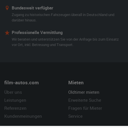
Bundesweit verfügbar
Zugang zu historischen Fahrzeugen überall in Deutschland und
darüber hinaus.
Professionelle Vermittlung
Wir beraten und unterstützen Sie von der Anfrage bis zum Einsatz
vor Ort, inkl. Betreuung und Transport.
film-autos.com
Mieten
Über uns
Oldtimer mieten
Leistungen
Erweiterte Suche
Referenzen
Fragen für Mieter
Kundenmeinungen
Service