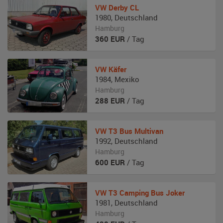
VW
Derby CL
1980
,
Deutschland
Hamburg
360
EUR
/ Tag
VW
Käfer
1984
,
Mexiko
Hamburg
288
EUR
/ Tag
VW
T3 Bus Multivan
1992
,
Deutschland
Hamburg
600
EUR
/ Tag
VW
T3 Camping Bus Joker
1981
,
Deutschland
Hamburg