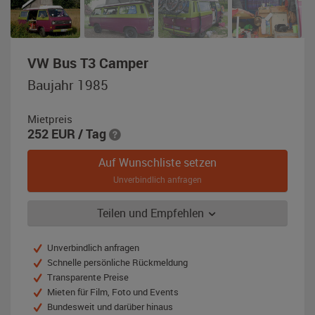
,
VW Bus T3 Camper
Baujahr
Baujahr 1985
1985,
grün
Mietpreis
/
252
EUR
/ Tag
lila
Auf Wunschliste setzen
Unverbindlich anfragen
Teilen und Empfehlen
Unverbindlich anfragen
Schnelle persönliche Rückmeldung
Transparente Preise
Mieten für Film, Foto und Events
Bundesweit und darüber hinaus