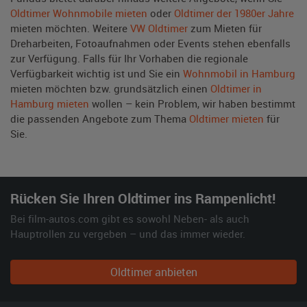
Oldtimer Wohnmobile mieten
oder
Oldtimer der 1980er Jahre
mieten möchten. Weitere
VW Oldtimer
zum Mieten für
Dreharbeiten, Fotoaufnahmen oder Events stehen ebenfalls
zur Verfügung. Falls für Ihr Vorhaben die regionale
Verfügbarkeit wichtig ist und Sie ein
Wohnmobil in Hamburg
mieten möchten bzw. grundsätzlich einen
Oldtimer in
Hamburg mieten
wollen – kein Problem, wir haben bestimmt
die passenden Angebote zum Thema
Oldtimer mieten
für
Sie.
Rücken Sie Ihren Oldtimer ins Rampenlicht!
Bei film-autos.com gibt es sowohl Neben- als auch
Hauptrollen zu vergeben – und das immer wieder.
Oldtimer anbieten