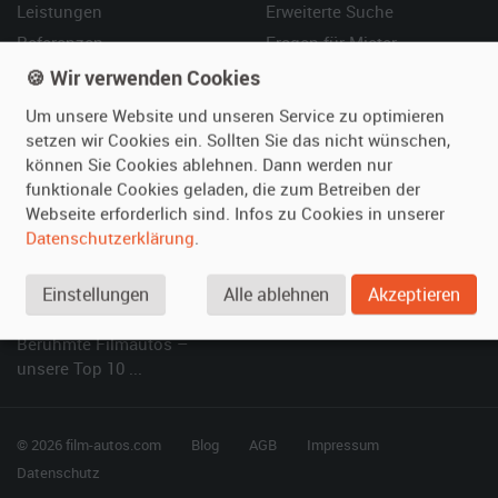
Leistungen
Erweiterte Suche
Referenzen
Fragen für Mieter
Kundenmeinungen
Service
🍪 Wir verwenden Cookies
Um unsere Website und unseren Service zu optimieren
Vermieten
Hilfe
setzen wir Cookies ein. Sollten Sie das nicht wünschen,
können Sie Cookies ablehnen. Dann werden nur
Oldtimer anmelden
Häufige Fragen (FAQ)
funktionale Cookies geladen, die zum Betreiben der
Fotos senden
So funktioniert's
Webseite erforderlich sind. Infos zu Cookies in unserer
Fragen für Vermieter
Kontakt
Datenschutzerklärung
.
Inserat verwalten
Einstellungen
Alle ablehnen
Akzeptieren
SPECIAL
Berühmte Filmautos –
unsere Top 10 ...
© 2026 film-autos.com
Blog
AGB
Impressum
Datenschutz