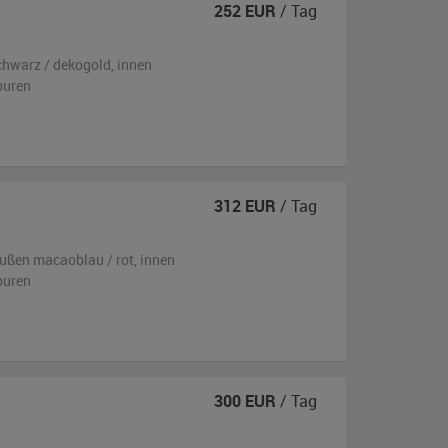
252
EUR
/ Tag
chwarz / dekogold
,
innen
puren
312
EUR
/ Tag
ußen
macaoblau / rot
,
innen
puren
300
EUR
/ Tag