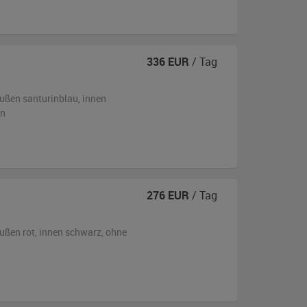
336
EUR
/ Tag
ußen
santurinblau
,
innen
en
276
EUR
/ Tag
ußen
rot
,
innen schwarz
,
ohne