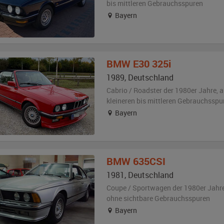
bis mittleren Gebrauchsspuren
Bayern
BMW
E30 325i
1989
,
Deutschland
Cabrio / Roadster der 1980er Jahre,
a
kleineren bis mittleren Gebrauchsspu
Bayern
BMW
635CSI
1981
,
Deutschland
Coupe / Sportwagen der 1980er Jahr
ohne sichtbare Gebrauchsspuren
Bayern