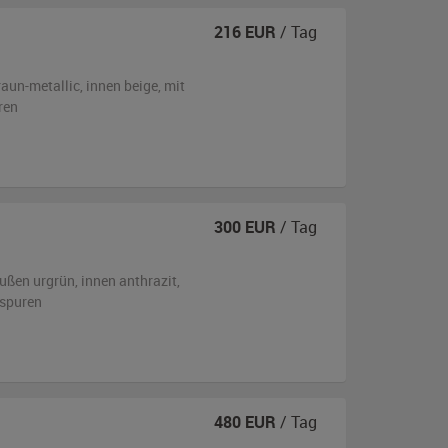
216
EUR
/ Tag
raun-metallic
,
innen beige
,
mit
ren
300
EUR
/ Tag
ußen
urgrün
,
innen anthrazit
,
sspuren
480
EUR
/ Tag