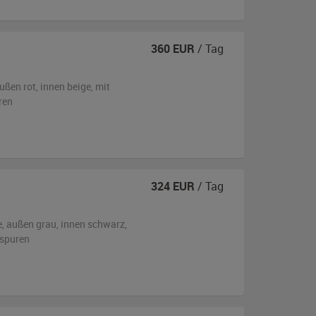
360
EUR
/ Tag
ußen
rot
,
innen beige
,
mit
ren
324
EUR
/ Tag
e,
außen
grau
,
innen schwarz
,
sspuren