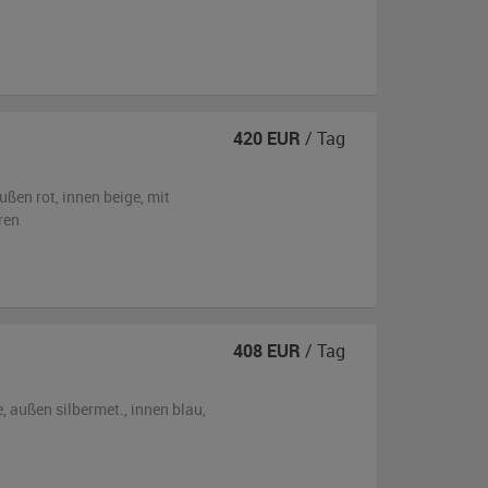
420
EUR
/ Tag
ußen
rot
,
innen beige
,
mit
ren
408
EUR
/ Tag
e,
außen
silbermet.
,
innen blau
,