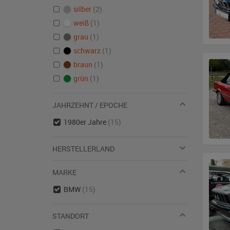
silber
(2)
weiß
(1)
grau
(1)
schwarz
(1)
braun
(1)
grün
(1)
JAHRZEHNT / EPOCHE
1980er Jahre
(15)
HERSTELLERLAND
MARKE
BMW
(15)
STANDORT