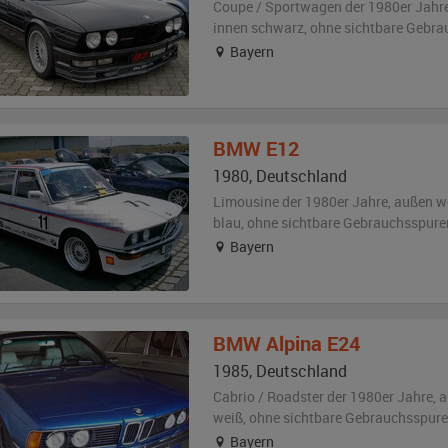
Coupe / Sportwagen der 1980er Jahr
innen schwarz
,
ohne sichtbare Gebra
Bayern
BMW
E12
1980
,
Deutschland
Limousine der 1980er Jahre,
außen
w
blau
,
ohne sichtbare Gebrauchsspure
Bayern
BMW
Alpina E24
1985
,
Deutschland
Cabrio / Roadster der 1980er Jahre,
a
weiß
,
ohne sichtbare Gebrauchsspur
Bayern