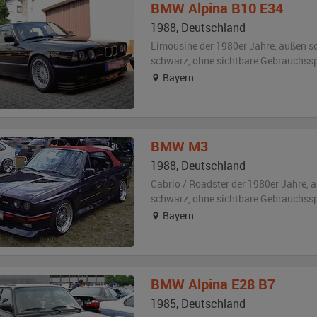
BMW
Alpina B10 E34
1988
,
Deutschland
Limousine der 1980er Jahre,
außen
s
schwarz
,
ohne sichtbare Gebrauchss
Bayern
BMW
M3
1988
,
Deutschland
Cabrio / Roadster der 1980er Jahre,
a
schwarz
,
ohne sichtbare Gebrauchss
Bayern
BMW
Alpina E28 B7
1985
,
Deutschland