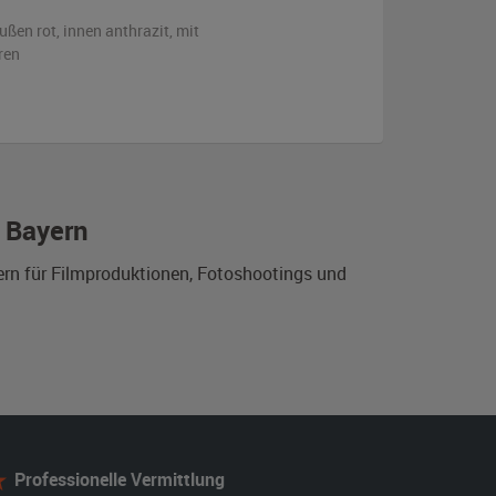
ußen
rot
,
innen anthrazit
,
mit
ren
 Bayern
ern für Filmproduktionen, Fotoshootings und
Professionelle Vermittlung