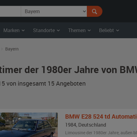
Marken
Standorte
Themen
Beliebt
Bayern
timer der 1980er Jahre von BM
 15 von insgesamt 15
Angeboten
BMW
E28 524 td Automati
1984
,
Deutschland
Limousine der 1980er Jahre,
außen
b