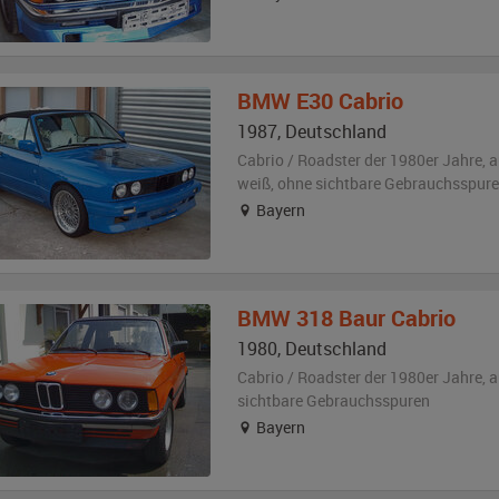
BMW
E30 Cabrio
1987
,
Deutschland
Cabrio / Roadster der 1980er Jahre,
a
weiß
,
ohne sichtbare Gebrauchsspur
Bayern
BMW
318 Baur Cabrio
1980
,
Deutschland
Cabrio / Roadster der 1980er Jahre,
a
sichtbare Gebrauchsspuren
Bayern