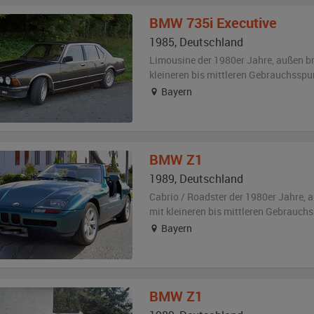
BMW
735i Executive
1985
,
Deutschland
Limousine der 1980er Jahre,
außen
b
kleineren bis mittleren Gebrauchsspu
Bayern
BMW
Z1
1989
,
Deutschland
Cabrio / Roadster der 1980er Jahre,
a
mit kleineren bis mittleren Gebrauch
Bayern
BMW
Z1