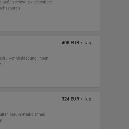
e,
außen
schwarz / dekosilber
,
uchsspuren
408
EUR
/ Tag
eiß / Rennbeklebung
,
innen
n
324
EUR
/ Tag
ußen
blau-metallic
,
innen
en