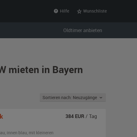
Hilfe
Wunschliste
Oldtimer anbieten
W mieten in Bayern
Sortieren nach: Neuzugänge
k
384
EUR
/ Tag
lau
,
innen blau
,
mit kleineren