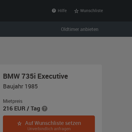
Hilfe
Wunschliste
Oldtimer anbieten
,
BMW 735i Executive
Baujahr
Baujahr 1985
1985,
braun-
Mietpreis
216
EUR
/ Tag
metallic
Auf Wunschliste setzen
Unverbindlich anfragen