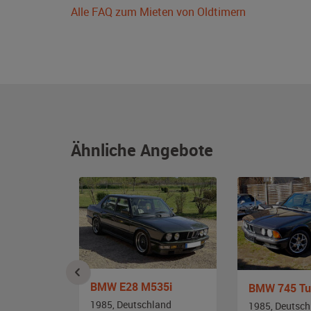
Alle FAQ zum Mieten von Oldtimern
Ähnliche Angebote
BMW E28 M535i
BMW 524td E28 Limousine
BMW 745 Tu
1985, Deutschland
and
1985, Deutsch