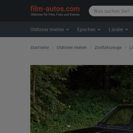
film-
autos.com
Oldtimer mieten
Epochen
Länder
Startseite
Oldtimer mieten
Zivilfahrzeuge
L