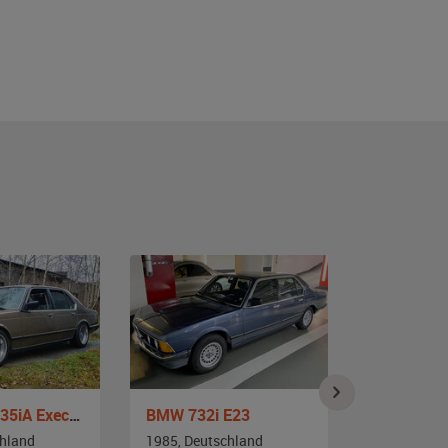
BMW E23 735iA Executive
BMW 732i E23
BMW 5er 
chland
1985, Deutschland
1986, Deut