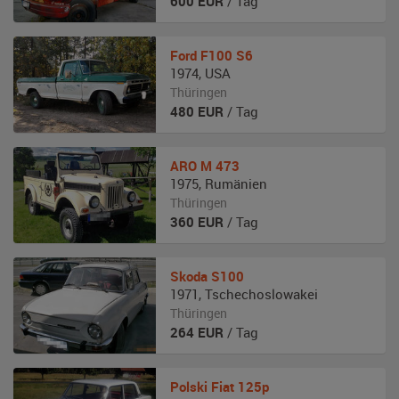
600
EUR
/ Tag
Ford
F100 S6
1974
,
USA
Thüringen
480
EUR
/ Tag
ARO
M 473
1975
,
Rumänien
Thüringen
360
EUR
/ Tag
Skoda
S100
1971
,
Tschechoslowakei
Thüringen
264
EUR
/ Tag
Polski Fiat
125p