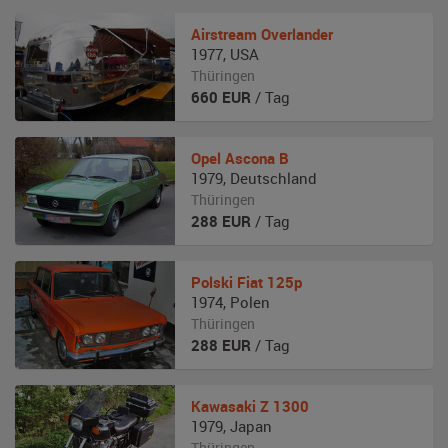
Airstream
Overlander
1977
,
USA
Thüringen
660
EUR
/ Tag
Opel
Ascona B
1979
,
Deutschland
Thüringen
288
EUR
/ Tag
Polski Fiat
125p
1974
,
Polen
Thüringen
288
EUR
/ Tag
Kawasaki
Z 1300
1979
,
Japan
Thüringen