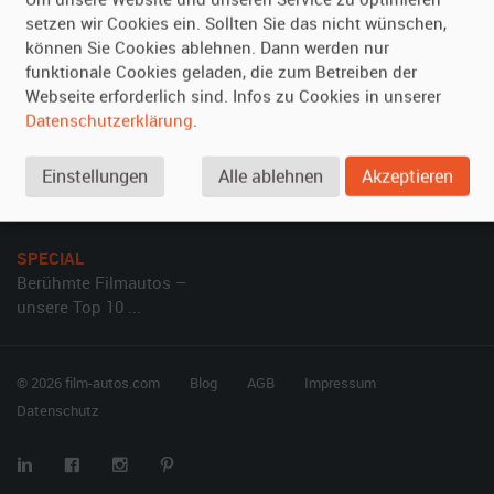
Kundenmeinungen
Service
setzen wir Cookies ein. Sollten Sie das nicht wünschen,
können Sie Cookies ablehnen. Dann werden nur
Vermieten
Hilfe
funktionale Cookies geladen, die zum Betreiben der
Webseite erforderlich sind. Infos zu Cookies in unserer
Oldtimer anmelden
Häufige Fragen (FAQ)
Datenschutzerklärung
.
Fotos senden
So funktioniert's
Fragen für Vermieter
Kontakt
Einstellungen
Alle ablehnen
Akzeptieren
Inserat verwalten
SPECIAL
Berühmte Filmautos –
unsere Top 10 ...
© 2026 film-autos.com
Blog
AGB
Impressum
Datenschutz