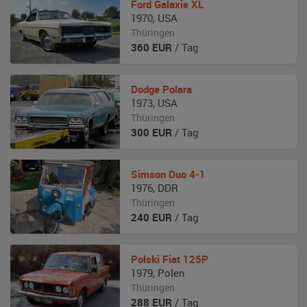
Ford
Galaxie XL
1970
,
USA
Thüringen
360
EUR
/ Tag
Dodge
Polara
1973
,
USA
Thüringen
300
EUR
/ Tag
Simson
Duo 4-1
1976
,
DDR
Thüringen
240
EUR
/ Tag
Polski Fiat
125P
1979
,
Polen
Thüringen
288
EUR
/ Tag