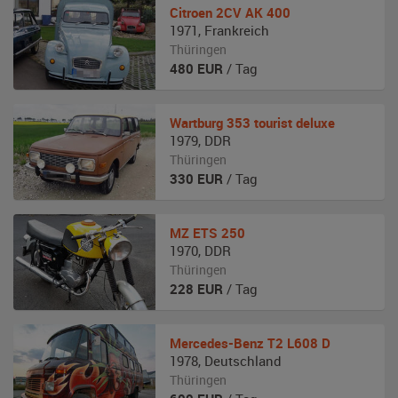
Citroen
2CV AK 400
1971
,
Frankreich
Thüringen
480
EUR
/ Tag
Wartburg
353 tourist deluxe
1979
,
DDR
Thüringen
330
EUR
/ Tag
MZ
ETS 250
1970
,
DDR
Thüringen
228
EUR
/ Tag
Mercedes-Benz
T2 L608 D
1978
,
Deutschland
Thüringen