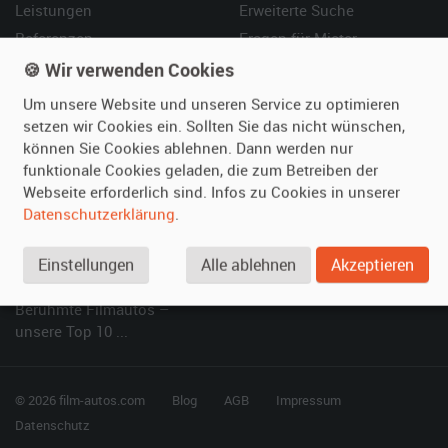
Leistungen
Erweiterte Suche
Referenzen
Fragen für Mieter
Kundenmeinungen
Service
🍪 Wir verwenden Cookies
Um unsere Website und unseren Service zu optimieren
Vermieten
Hilfe
setzen wir Cookies ein. Sollten Sie das nicht wünschen,
können Sie Cookies ablehnen. Dann werden nur
Oldtimer anmelden
Häufige Fragen (FAQ)
funktionale Cookies geladen, die zum Betreiben der
Fotos senden
So funktioniert's
Webseite erforderlich sind. Infos zu Cookies in unserer
Fragen für Vermieter
Kontakt
Datenschutzerklärung
.
Inserat verwalten
Einstellungen
Alle ablehnen
Akzeptieren
SPECIAL
Berühmte Filmautos –
unsere Top 10 ...
© 2026 film-autos.com
Blog
AGB
Impressum
Datenschutz