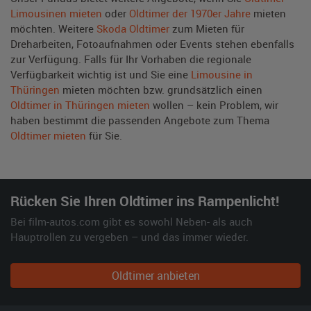
Limousinen mieten
oder
Oldtimer der 1970er Jahre
mieten
möchten. Weitere
Skoda Oldtimer
zum Mieten für
Dreharbeiten, Fotoaufnahmen oder Events stehen ebenfalls
zur Verfügung. Falls für Ihr Vorhaben die regionale
Verfügbarkeit wichtig ist und Sie eine
Limousine in
Thüringen
mieten möchten bzw. grundsätzlich einen
Oldtimer in Thüringen mieten
wollen – kein Problem, wir
haben bestimmt die passenden Angebote zum Thema
Oldtimer mieten
für Sie.
Rücken Sie Ihren Oldtimer ins Rampenlicht!
Bei film-autos.com gibt es sowohl Neben- als auch
Hauptrollen zu vergeben – und das immer wieder.
Oldtimer anbieten