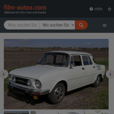
film-
Hilfe
autos.com