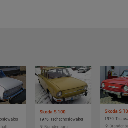
Skoda S 1
0
Skoda S 100
1970, Tsche
hoslowakei
1976, Tschechoslowakei
Brandenb
halt
Brandenburg