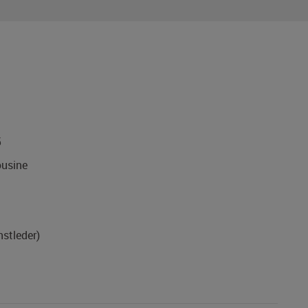
5
usine
nstleder)