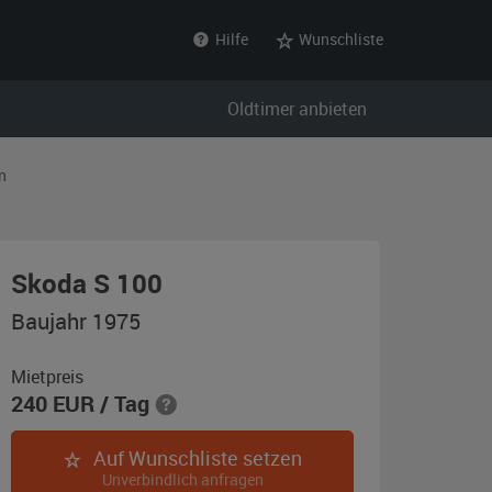
Hilfe
Wunschliste
Oldtimer anbieten
n
,
Skoda S 100
Baujahr
Baujahr 1975
1975,
grün
Mietpreis
240
EUR
/ Tag
Auf Wunschliste setzen
Unverbindlich anfragen