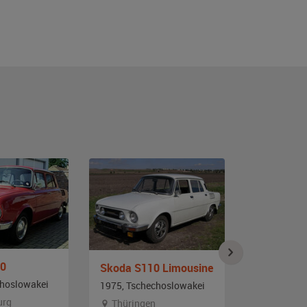
00
Skoda S110 Limousine
Skoda 10
choslowakei
1975, Tschechoslowakei
1972, Tsch
urg
Thüringen
Nordrhei