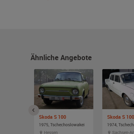
Ähnliche Angebote
Skoda S 100
Skoda S 10
slowakei
1975, Tschechoslowakei
1974, Tschec
Hessen
Sachsen-An